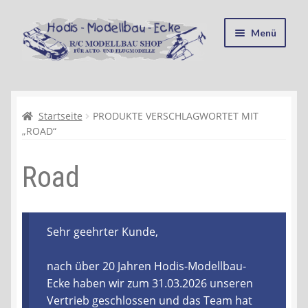
Zur
Zum
Menü
Navigation
Inhalt
springen
springen
Startseite
Kasse
Startseite
PRODUKTE VERSCHLAGWORTET MIT
„ROAD“
Mein Konto
Road
Recycling, Entsorgung und Umwelt
Shop
Sehr geehrter Kunde,
Warenkorb
nach über 20 Jahren Hodis-Modellbau-
Ecke haben wir zum 31.03.2026 unseren
Ablauf einer Bestellung
Vertrieb geschlossen und das Team hat