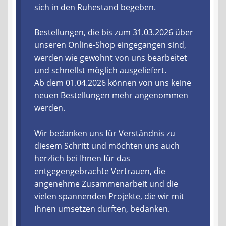
sich in den Ruhestand begeben.
Liefer- und Versandkosten
Bestellungen, die bis zum 31.03.2026 über
unseren Online-Shop eingegangen sind,
Zahlungsarten
werden wie gewohnt von uns bearbeitet
und schnellst möglich ausgeliefert.
Lieferzeit & Verfügbarkeit
Ab dem 01.04.2026 können von uns keine
neuen Bestellungen mehr angenommen
Gutschein
werden.
Batterien- und Akku Verordnung
Wir bedanken uns für Verständnis zu
diesem Schritt und möchten uns auch
Elektro- und Elektronikgeräte Verordnung
herzlich bei Ihnen für das
entgegengebrachte Vertrauen, die
Öle- und Schmierstoff Verordnung
angenehme Zusammenarbeit und die
vielen spannenden Projekte, die wir mit
Vereine & Foren
Ihnen umsetzen durften, bedanken.