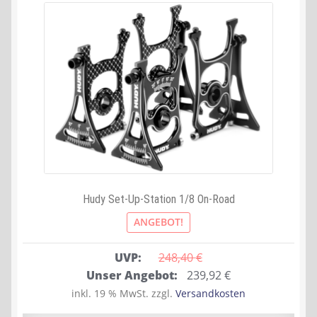
Hudy Set-Up-Station 1/8 On-Road
ANGEBOT!
UVP:
248,40 
€
Ursprünglicher
Aktueller
Unser Angebot:
239,92
€
Preis
Preis
inkl. 19 % MwSt.
zzgl.
Versandkosten
war:
ist: