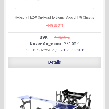
Hobao VTE2-8 On-Road Extreme Speed 1/8 Chassis
ANGEBOT!
UVP:
449,60 
€
Ursprünglicher
Aktueller
Unser Angebot:
351,08
€
Preis
Preis
inkl. 19 % MwSt.
zzgl.
Versandkosten
war:
ist:
449,60 €
351,08 €.
Details