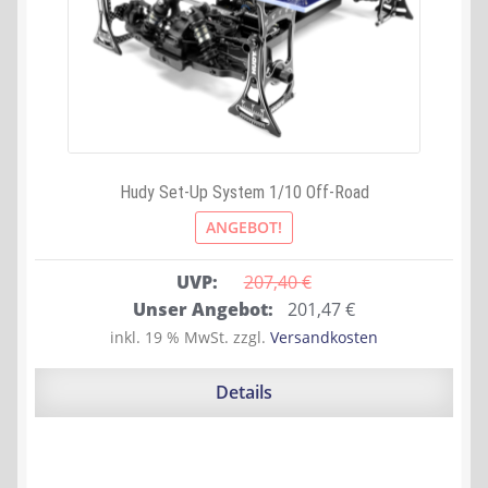
Hudy Set-Up System 1/10 Off-Road
ANGEBOT!
UVP:
207,40 
€
Ursprünglicher
Aktueller
Unser Angebot:
201,47
€
Preis
Preis
inkl. 19 % MwSt.
zzgl.
Versandkosten
war:
ist:
207,40 €
201,47 €.
Details