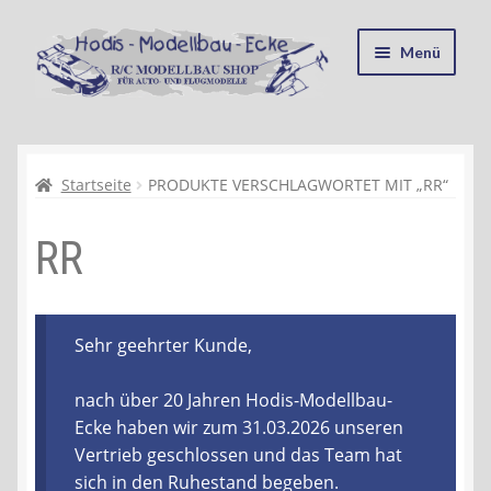
Zur
Zum
Menü
Navigation
Inhalt
springen
springen
Startseite
Kasse
Startseite
PRODUKTE VERSCHLAGWORTET MIT „RR“
RR
Mein Konto
Recycling, Entsorgung und Umwelt
Sehr geehrter Kunde,
Shop
nach über 20 Jahren Hodis-Modellbau-
Warenkorb
Ecke haben wir zum 31.03.2026 unseren
Vertrieb geschlossen und das Team hat
Ablauf einer Bestellung
sich in den Ruhestand begeben.