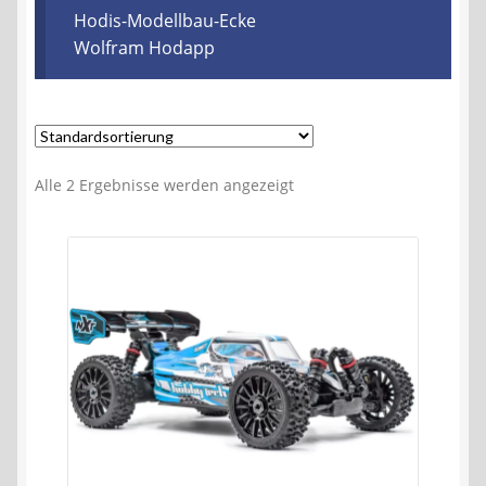
Kontakt
Hodis-Modellbau-Ecke
Wolfram Hodapp
AGB
Widerrufsbelehrung
Alle 2 Ergebnisse werden angezeigt
Datenschutzerklärung
Impressum