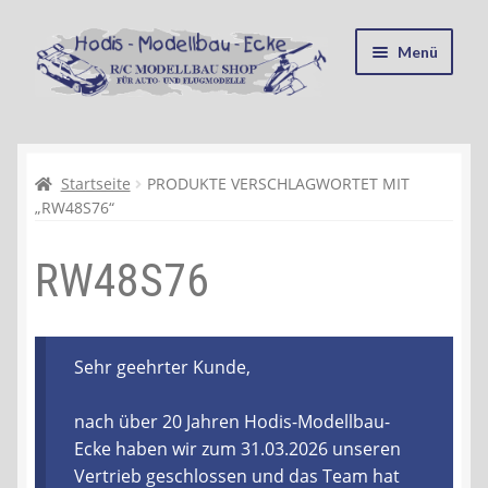
Zur
Zum
Menü
Navigation
Inhalt
springen
springen
Startseite
Kasse
Startseite
PRODUKTE VERSCHLAGWORTET MIT
„RW48S76“
Mein Konto
RW48S76
Recycling, Entsorgung und Umwelt
Shop
Sehr geehrter Kunde,
Warenkorb
nach über 20 Jahren Hodis-Modellbau-
Ecke haben wir zum 31.03.2026 unseren
Ablauf einer Bestellung
Vertrieb geschlossen und das Team hat