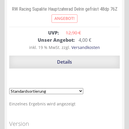
RW Racing Supalite Hauptzahnrad Delrin gefräst 48dp 76Z
ANGEBOT!
UVP:
12,90 
€
Ursprünglicher
Aktueller
Unser Angebot:
4,00
€
Preis
Preis
inkl. 19 % MwSt.
zzgl.
Versandkosten
war:
ist:
12,90 €
4,00 €.
Details
Einzelnes Ergebnis wird angezeigt
Version