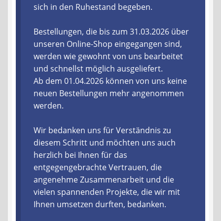
sich in den Ruhestand begeben.
Liefer- und Versandkosten
Bestellungen, die bis zum 31.03.2026 über
unseren Online-Shop eingegangen sind,
Zahlungsarten
werden wie gewohnt von uns bearbeitet
und schnellst möglich ausgeliefert.
Lieferzeit & Verfügbarkeit
Ab dem 01.04.2026 können von uns keine
neuen Bestellungen mehr angenommen
Gutschein
werden.
Batterien- und Akku Verordnung
Wir bedanken uns für Verständnis zu
diesem Schritt und möchten uns auch
Elektro- und Elektronikgeräte Verordnung
herzlich bei Ihnen für das
entgegengebrachte Vertrauen, die
Öle- und Schmierstoff Verordnung
angenehme Zusammenarbeit und die
vielen spannenden Projekte, die wir mit
Vereine & Foren
Ihnen umsetzen durften, bedanken.