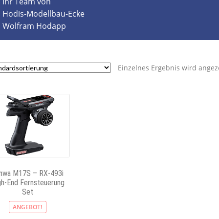
Ihr Team von
Hodis-Modellbau-Ecke
Wolfram Hodapp
Einzelnes Ergebnis wird angez
nwa M17S – RX-493i
gh-End Fernsteuerung
Set
ANGEBOT!