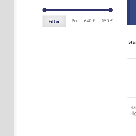
Min.
Max.
Preis:
640 €
—
650 €
Filter
Preis
Preis
Sa
Hi