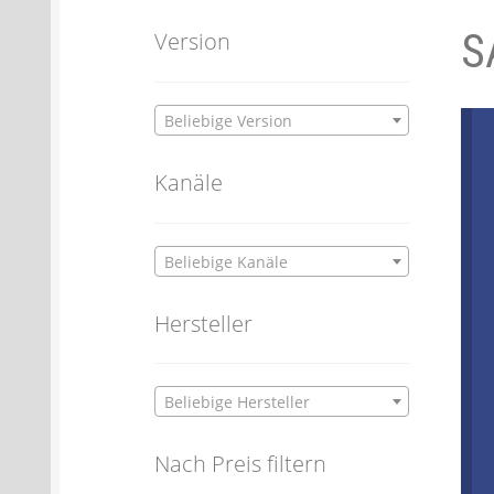
S
Batterien- und Akku Verordnung
Elektro
Version
Öle- und Schmierstoff Verordnung
Verei
Beliebige Version
Datenschutzerklärung
Impressum
Kanäle
Beliebige Kanäle
Hersteller
Beliebige Hersteller
Nach Preis filtern