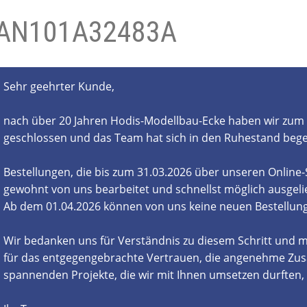
AN101A32483A
- und Elektronikgeräte Verordnung
ne & Foren
Kontakt
AGB
Widerrufsbelehrung
Sehr geehrter Kunde,
nach über 20 Jahren Hodis-Modellbau-Ecke haben wir zum 
geschlossen und das Team hat sich in den Ruhestand beg
Bestellungen, die bis zum 31.03.2026 über unseren Online
gewohnt von uns bearbeitet und schnellst möglich ausgelie
Ab dem 01.04.2026 können von uns keine neuen Bestell
Wir bedanken uns für Verständnis zu diesem Schritt und m
für das entgegengebrachte Vertrauen, die angenehme Zus
spannenden Projekte, die wir mit Ihnen umsetzen durften