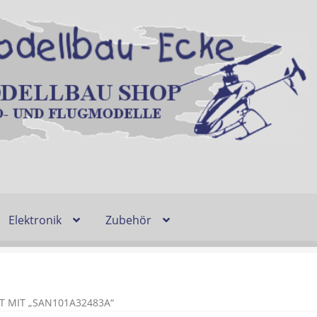
Elektronik
Zubehör
Entsorgung und Umwelt
Shop
Warenkorb
Ablauf einer Bestel
n
Lieferzeit & Verfügbarkeit
Gutschein
 MIT „SAN101A32483A“