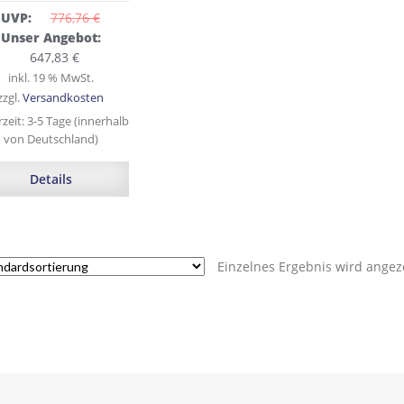
UVP:
776,76 
€
Ursprünglicher
Unser Angebot:
Preis
Aktueller
647,83
€
war:
Preis
inkl. 19 % MwSt.
776,76 €
ist:
zzgl.
Versandkosten
647,83 €.
rzeit:
3-5 Tage (innerhalb
von Deutschland)
Details
Einzelnes Ergebnis wird angez