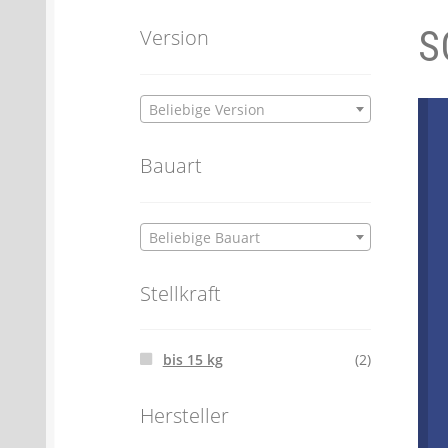
S
Batterien- und Akku Verordnung
Elektro
Version
Öle- und Schmierstoff Verordnung
Verei
Beliebige Version
Datenschutzerklärung
Impressum
Bauart
Beliebige Bauart
Stellkraft
bis 15 kg
(2)
Hersteller