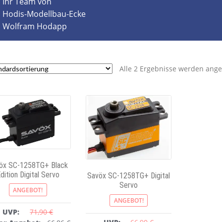
Ihr Team von
Hodis-Modellbau-Ecke
Wolfram Hodapp
Alle 2 Ergebnisse werden ange
öx SC-1258TG+ Black
dition Digital Servo
Savöx SC-1258TG+ Digital
Servo
ANGEBOT!
ANGEBOT!
UVP:
71,90 
€