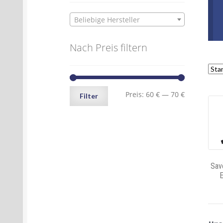
Beliebige Hersteller
Nach Preis filtern
Min.
Max.
Preis:
60 €
—
70 €
Filter
Preis
Preis
Sav
E