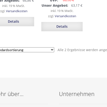
prünglicher
Aktueller
UVP:
66,90 
€
er Angebot:
66,86
€
Ursprünglicher
Aktueller
s
Preis
Unser Angebot:
63,17
€
inkl. 19 % MwSt.
Preis
Preis
:
ist:
inkl. 19 % MwSt.
zzgl.
Versandkosten
war:
ist:
0 €
66,86 €.
zzgl.
Versandkosten
66,90 €
63,17 €.
Details
Details
Alle 2 Ergebnisse werden ange
hr über…
Unternehmen