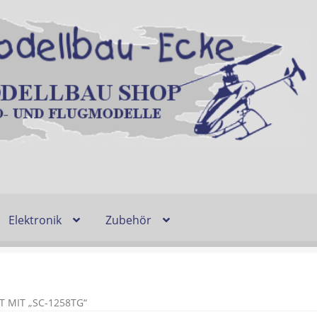
Elektronik
Zubehör
Entsorgung und Umwelt
Shop
Warenkorb
Ablauf einer Bestel
n
Lieferzeit & Verfügbarkeit
Gutschein
MIT „SC-1258TG“