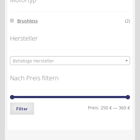
Brushless
(2)
Hersteller
Beliebige Hersteller
Nach Preis filtern
Min.
Max.
Preis:
250 €
—
360 €
Filter
Preis
Preis