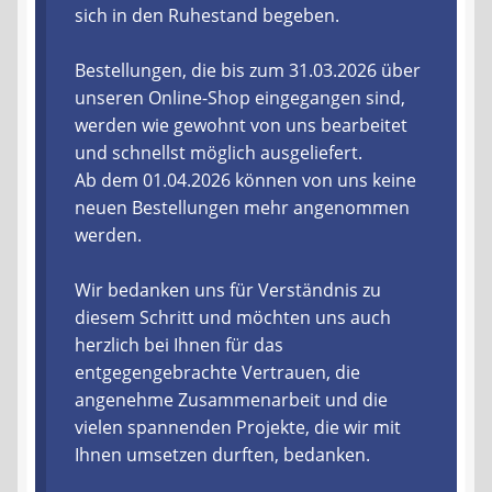
sich in den Ruhestand begeben.
Liefer- und Versandkosten
Bestellungen, die bis zum 31.03.2026 über
unseren Online-Shop eingegangen sind,
Zahlungsarten
werden wie gewohnt von uns bearbeitet
und schnellst möglich ausgeliefert.
Lieferzeit & Verfügbarkeit
Ab dem 01.04.2026 können von uns keine
neuen Bestellungen mehr angenommen
Gutschein
werden.
Batterien- und Akku Verordnung
Wir bedanken uns für Verständnis zu
diesem Schritt und möchten uns auch
Elektro- und Elektronikgeräte Verordnung
herzlich bei Ihnen für das
entgegengebrachte Vertrauen, die
Öle- und Schmierstoff Verordnung
angenehme Zusammenarbeit und die
vielen spannenden Projekte, die wir mit
Vereine & Foren
Ihnen umsetzen durften, bedanken.