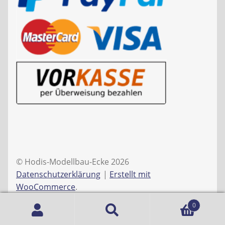
© Hodis-Modellbau-Ecke 2026
Datenschutzerklärung
Erstellt mit
WooCommerce
.
0
Suche
Suchen