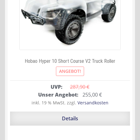
Hobao Hyper 10 Short Course V2 Truck Roller
ANGEBOT!
UVP:
287,90 
€
Ursprünglicher
Aktueller
Unser Angebot:
255,00
€
Preis
Preis
inkl. 19 % MwSt.
zzgl.
Versandkosten
war:
ist:
287,90 €
255,00 €.
Details