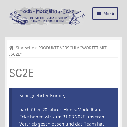
Zur
Zum
Menü
Navigation
Inhalt
springen
springen
Startseite
Kasse
Startseite
PRODUKTE VERSCHLAGWORTET MIT
„SC2E“
Mein Konto
SC2E
Recycling, Entsorgung und Umwelt
Shop
Sehr geehrter Kunde,
Warenkorb
nach über 20 Jahren Hodis-Modellbau-
Ecke haben wir zum 31.03.2026 unseren
Ablauf einer Bestellung
Vertrieb geschlossen und das Team hat