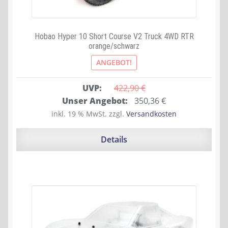
Hobao Hyper 10 Short Course V2 Truck 4WD RTR
orange/schwarz
ANGEBOT!
UVP:
422,90 
€
Ursprünglicher
Aktueller
Unser Angebot:
350,36
€
Preis
Preis
inkl. 19 % MwSt.
zzgl.
Versandkosten
war:
ist:
422,90 €
350,36 €.
Details