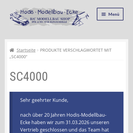
Zur
Zum
Menü
Navigation
Inhalt
springen
springen
Startseite
Kasse
Startseite
PRODUKTE VERSCHLAGWORTET MIT
„SC4000“
Mein Konto
SC4000
Recycling, Entsorgung und Umwelt
Shop
Sehr geehrter Kunde,
Warenkorb
nach über 20 Jahren Hodis-Modellbau-
Ecke haben wir zum 31.03.2026 unseren
Ablauf einer Bestellung
Vertrieb geschlossen und das Team hat