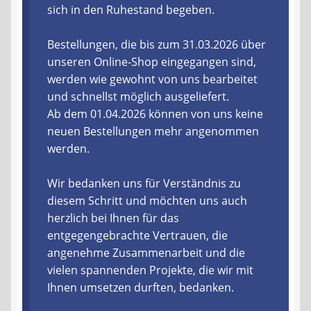
sich in den Ruhestand begeben.
Liefer- und Versandkosten
Bestellungen, die bis zum 31.03.2026 über
unseren Online-Shop eingegangen sind,
Zahlungsarten
werden wie gewohnt von uns bearbeitet
und schnellst möglich ausgeliefert.
Lieferzeit & Verfügbarkeit
Ab dem 01.04.2026 können von uns keine
neuen Bestellungen mehr angenommen
Gutschein
werden.
Batterien- und Akku Verordnung
Wir bedanken uns für Verständnis zu
diesem Schritt und möchten uns auch
Elektro- und Elektronikgeräte Verordnung
herzlich bei Ihnen für das
entgegengebrachte Vertrauen, die
Öle- und Schmierstoff Verordnung
angenehme Zusammenarbeit und die
vielen spannenden Projekte, die wir mit
Vereine & Foren
Ihnen umsetzen durften, bedanken.