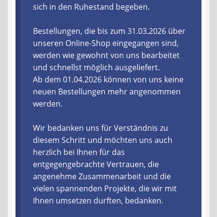
sich in den Ruhestand begeben.
Liefer- und Versandkosten
Bestellungen, die bis zum 31.03.2026 über
unseren Online-Shop eingegangen sind,
Zahlungsarten
werden wie gewohnt von uns bearbeitet
und schnellst möglich ausgeliefert.
Lieferzeit & Verfügbarkeit
Ab dem 01.04.2026 können von uns keine
neuen Bestellungen mehr angenommen
Gutschein
werden.
Batterien- und Akku Verordnung
Wir bedanken uns für Verständnis zu
diesem Schritt und möchten uns auch
Elektro- und Elektronikgeräte Verordnung
herzlich bei Ihnen für das
entgegengebrachte Vertrauen, die
Öle- und Schmierstoff Verordnung
angenehme Zusammenarbeit und die
vielen spannenden Projekte, die wir mit
Vereine & Foren
Ihnen umsetzen durften, bedanken.