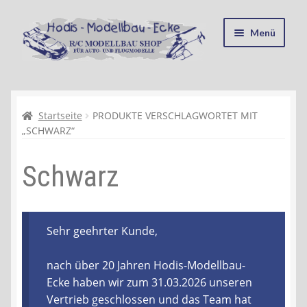
Zur
Zum
Menü
Navigation
Inhalt
springen
springen
Startseite
Kasse
Startseite
PRODUKTE VERSCHLAGWORTET MIT
„SCHWARZ“
Mein Konto
Schwarz
Recycling, Entsorgung und Umwelt
Shop
Sehr geehrter Kunde,
Warenkorb
nach über 20 Jahren Hodis-Modellbau-
Ecke haben wir zum 31.03.2026 unseren
Ablauf einer Bestellung
Vertrieb geschlossen und das Team hat