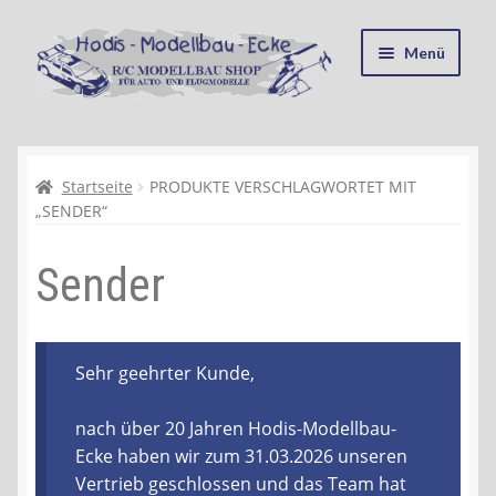
Zur
Zum
Menü
Navigation
Inhalt
springen
springen
Startseite
Kasse
Startseite
PRODUKTE VERSCHLAGWORTET MIT
„SENDER“
Mein Konto
Sender
Recycling, Entsorgung und Umwelt
Shop
Sehr geehrter Kunde,
Warenkorb
nach über 20 Jahren Hodis-Modellbau-
Ecke haben wir zum 31.03.2026 unseren
Ablauf einer Bestellung
Vertrieb geschlossen und das Team hat