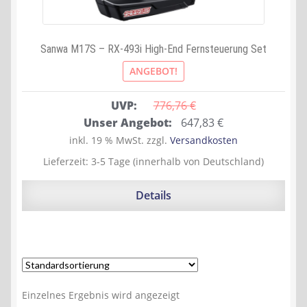
Sanwa M17S – RX-493i High-End Fernsteuerung Set
ANGEBOT!
UVP:
776,76 
€
Ursprünglicher
Aktueller
Unser Angebot:
647,83
€
Preis
Preis
inkl. 19 % MwSt.
zzgl.
Versandkosten
war:
ist:
Lieferzeit:
3-5 Tage (innerhalb von Deutschland)
776,76 €
647,83 €.
Details
Einzelnes Ergebnis wird angezeigt