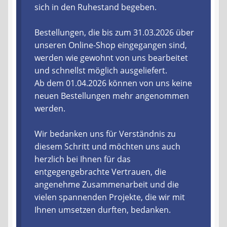
sich in den Ruhestand begeben.
Liefer- und Versandkosten
Bestellungen, die bis zum 31.03.2026 über
unseren Online-Shop eingegangen sind,
Zahlungsarten
werden wie gewohnt von uns bearbeitet
und schnellst möglich ausgeliefert.
Lieferzeit & Verfügbarkeit
Ab dem 01.04.2026 können von uns keine
neuen Bestellungen mehr angenommen
Gutschein
werden.
Batterien- und Akku Verordnung
Wir bedanken uns für Verständnis zu
diesem Schritt und möchten uns auch
Elektro- und Elektronikgeräte Verordnung
herzlich bei Ihnen für das
entgegengebrachte Vertrauen, die
Öle- und Schmierstoff Verordnung
angenehme Zusammenarbeit und die
vielen spannenden Projekte, die wir mit
Vereine & Foren
Ihnen umsetzen durften, bedanken.