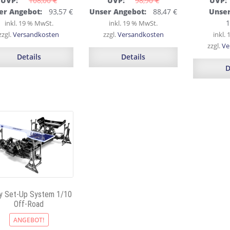
UVP:
108,00 
€
UVP:
98,90 
€
UVP:
prünglicher
Aktueller
Ursprünglicher
Aktueller
Urspr
er Angebot:
93,57
€
Unser Angebot:
88,47
€
Unser
s
Preis
Preis
Preis
Preis
1
inkl. 19 % MwSt.
inkl. 19 % MwSt.
:
ist:
war:
ist:
war:
zzgl.
Versandkosten
zzgl.
Versandkosten
inkl.
00 €
93,57 €.
98,90 €
88,47 €.
186,8
zzgl.
Ve
Details
Details
D
y Set-Up System 1/10
Off-Road
ANGEBOT!