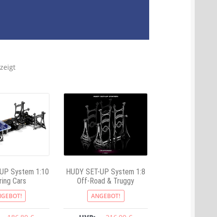
zeigt
UP System 1:10
HUDY SET-UP System 1:8
ring Cars
Off-Road & Truggy
GEBOT!
ANGEBOT!