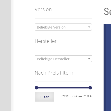
S
Batterien- und Akku Verordnung
Elektro
Version
Öle- und Schmierstoff Verordnung
Verei
Beliebige Version
Datenschutzerklärung
Impressum
Hersteller
Beliebige Hersteller
Nach Preis filtern
Min.
Max.
Preis:
80 €
—
210 €
Filter
Preis
Preis