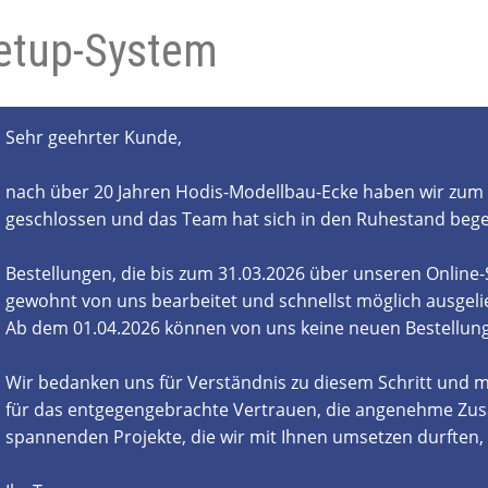
etup-System
- und Elektronikgeräte Verordnung
ne & Foren
Kontakt
AGB
Widerrufsbelehrung
Sehr geehrter Kunde,
nach über 20 Jahren Hodis-Modellbau-Ecke haben wir zum 
geschlossen und das Team hat sich in den Ruhestand beg
Bestellungen, die bis zum 31.03.2026 über unseren Online
gewohnt von uns bearbeitet und schnellst möglich ausgelie
Ab dem 01.04.2026 können von uns keine neuen Bestell
Wir bedanken uns für Verständnis zu diesem Schritt und m
für das entgegengebrachte Vertrauen, die angenehme Zus
spannenden Projekte, die wir mit Ihnen umsetzen durften