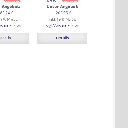
186,80 
€
UVP:
216,00 
€
ünglicher
Ursprünglicher
 Angebot:
Unser Angebot:
Aktueller
Preis
Aktueller
82,24
€
206,95
€
Preis
war:
Preis
 19 % MwSt.
inkl. 19 % MwSt.
0 €
ist:
216,00 €
ist:
rsandkosten
zzgl.
Versandkosten
182,24 €.
206,95 €.
etails
Details