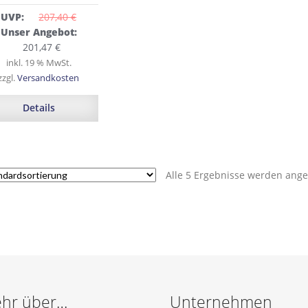
UVP:
207,40 
€
Ursprünglicher
Unser Angebot:
Preis
Aktueller
201,47
€
war:
Preis
inkl. 19 % MwSt.
207,40 €
ist:
zzgl.
Versandkosten
201,47 €.
Details
Alle 5 Ergebnisse werden ange
hr über…
Unternehmen