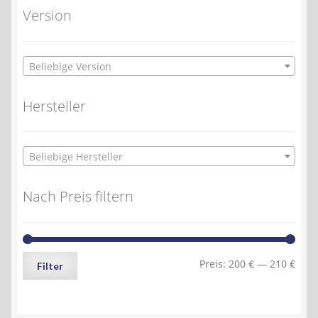
Version
Beliebige Version
Hersteller
Beliebige Hersteller
Nach Preis filtern
Min.
Max.
Preis:
200 €
—
210 €
Filter
Preis
Preis