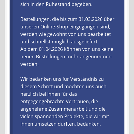
sich in den Ruhestand begeben.
Liefer- und Versandkosten
Bestellungen, die bis zum 31.03.2026 über
unseren Online-Shop eingegangen sind,
Zahlungsarten
werden wie gewohnt von uns bearbeitet
und schnellst möglich ausgeliefert.
Lieferzeit & Verfügbarkeit
Ab dem 01.04.2026 können von uns keine
neuen Bestellungen mehr angenommen
Gutschein
werden.
Batterien- und Akku Verordnung
Wir bedanken uns für Verständnis zu
diesem Schritt und möchten uns auch
Elektro- und Elektronikgeräte Verordnung
herzlich bei Ihnen für das
entgegengebrachte Vertrauen, die
Öle- und Schmierstoff Verordnung
angenehme Zusammenarbeit und die
vielen spannenden Projekte, die wir mit
Vereine & Foren
Ihnen umsetzen durften, bedanken.