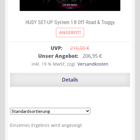
HUDY SET-UP System 1:8 Off-Road & Truggy
ANGEBOT!
UVP:
216,00 
€
Ursprünglicher
Aktueller
Unser Angebot:
206,95
€
Preis
Preis
inkl. 19 % MwSt.
zzgl.
Versandkosten
war:
ist:
216,00 €
206,95 €.
Details
Einzelnes Ergebnis wird angezeigt