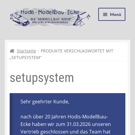
Zur
Zum
Menü
Navigation
Inhalt
springen
springen
Startseite
Kasse
Startseite
PRODUKTE VERSCHLAGWORTET MIT
„SETUPSYSTEM“
Mein Konto
setupsystem
Recycling, Entsorgung und Umwelt
Shop
Sehr geehrter Kunde,
Warenkorb
nach über 20 Jahren Hodis-Modellbau-
Ecke haben wir zum 31.03.2026 unseren
Ablauf einer Bestellung
Vertrieb geschlossen und das Team hat