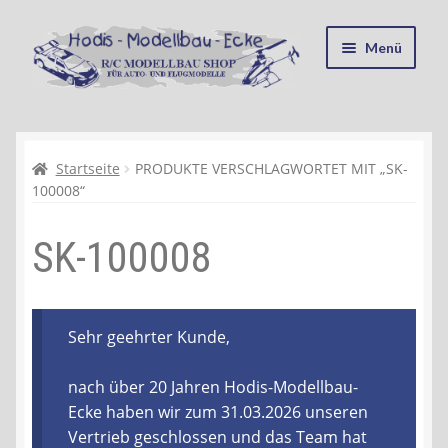
Zur
Zum
Menü
Navigation
Inhalt
springen
springen
Startseite
Kasse
Startseite
PRODUKTE VERSCHLAGWORTET MIT „SK-
100008“
Mein Konto
SK-100008
Recycling, Entsorgung und Umwelt
Shop
Sehr geehrter Kunde,
Warenkorb
nach über 20 Jahren Hodis-Modellbau-
Ecke haben wir zum 31.03.2026 unseren
Ablauf einer Bestellung
Vertrieb geschlossen und das Team hat