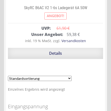
SkyRC B6AC V2 1-6s Ladegerät 6A 50W
ANGEBOT!
UVP:
61,90 
€
Ursprünglicher
Aktueller
Unser Angebot:
59,38
€
Preis
Preis
inkl. 19 % MwSt.
zzgl.
Versandkosten
war:
ist:
61,90 €
59,38 €.
Details
Einzelnes Ergebnis wird angezeigt
Eingangspannung