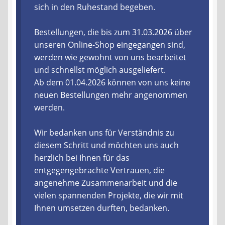
sich in den Ruhestand begeben.
Liefer- und Versandkosten
Bestellungen, die bis zum 31.03.2026 über
unseren Online-Shop eingegangen sind,
Zahlungsarten
werden wie gewohnt von uns bearbeitet
und schnellst möglich ausgeliefert.
Lieferzeit & Verfügbarkeit
Ab dem 01.04.2026 können von uns keine
neuen Bestellungen mehr angenommen
Gutschein
werden.
Batterien- und Akku Verordnung
Wir bedanken uns für Verständnis zu
diesem Schritt und möchten uns auch
Elektro- und Elektronikgeräte Verordnung
herzlich bei Ihnen für das
entgegengebrachte Vertrauen, die
Öle- und Schmierstoff Verordnung
angenehme Zusammenarbeit und die
vielen spannenden Projekte, die wir mit
Vereine & Foren
Ihnen umsetzen durften, bedanken.