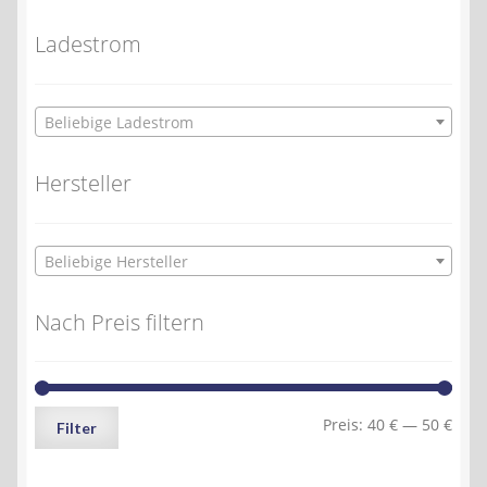
Ladestrom
Beliebige Ladestrom
Hersteller
Beliebige Hersteller
Nach Preis filtern
Min.
Max.
Preis:
40 €
—
50 €
Filter
Preis
Preis