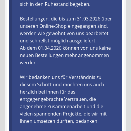
sich in den Ruhestand begeben.
Liefer- und Versandkosten
Bestellungen, die bis zum 31.03.2026 über
unseren Online-Shop eingegangen sind,
Zahlungsarten
werden wie gewohnt von uns bearbeitet
und schnellst möglich ausgeliefert.
Lieferzeit & Verfügbarkeit
Ab dem 01.04.2026 können von uns keine
neuen Bestellungen mehr angenommen
Gutschein
werden.
Batterien- und Akku Verordnung
Wir bedanken uns für Verständnis zu
diesem Schritt und möchten uns auch
Elektro- und Elektronikgeräte Verordnung
herzlich bei Ihnen für das
entgegengebrachte Vertrauen, die
Öle- und Schmierstoff Verordnung
angenehme Zusammenarbeit und die
vielen spannenden Projekte, die wir mit
Vereine & Foren
Ihnen umsetzen durften, bedanken.