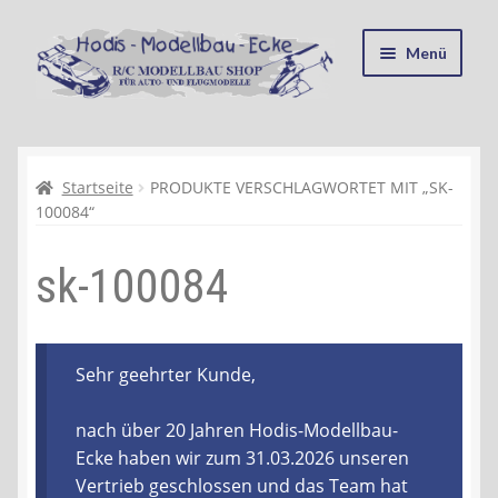
Zur
Zum
Menü
Navigation
Inhalt
springen
springen
Startseite
Kasse
Startseite
PRODUKTE VERSCHLAGWORTET MIT „SK-
100084“
Mein Konto
sk-100084
Recycling, Entsorgung und Umwelt
Shop
Sehr geehrter Kunde,
Warenkorb
nach über 20 Jahren Hodis-Modellbau-
Ecke haben wir zum 31.03.2026 unseren
Ablauf einer Bestellung
Vertrieb geschlossen und das Team hat