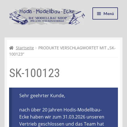
Zur
Zum
Menü
Navigation
Inhalt
springen
springen
Startseite
Kasse
Startseite
PRODUKTE VERSCHLAGWORTET MIT „SK-
100123“
Mein Konto
SK-100123
Recycling, Entsorgung und Umwelt
Shop
Sehr geehrter Kunde,
Warenkorb
nach über 20 Jahren Hodis-Modellbau-
Ecke haben wir zum 31.03.2026 unseren
Ablauf einer Bestellung
Vertrieb geschlossen und das Team hat