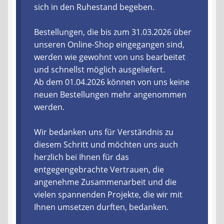
sich in den Ruhestand begeben.
Liefer- und Versandkosten
Bestellungen, die bis zum 31.03.2026 über
unseren Online-Shop eingegangen sind,
Zahlungsarten
werden wie gewohnt von uns bearbeitet
und schnellst möglich ausgeliefert.
Lieferzeit & Verfügbarkeit
Ab dem 01.04.2026 können von uns keine
neuen Bestellungen mehr angenommen
Gutschein
werden.
Batterien- und Akku Verordnung
Wir bedanken uns für Verständnis zu
diesem Schritt und möchten uns auch
Elektro- und Elektronikgeräte Verordnung
herzlich bei Ihnen für das
entgegengebrachte Vertrauen, die
Öle- und Schmierstoff Verordnung
angenehme Zusammenarbeit und die
vielen spannenden Projekte, die wir mit
Vereine & Foren
Ihnen umsetzen durften, bedanken.