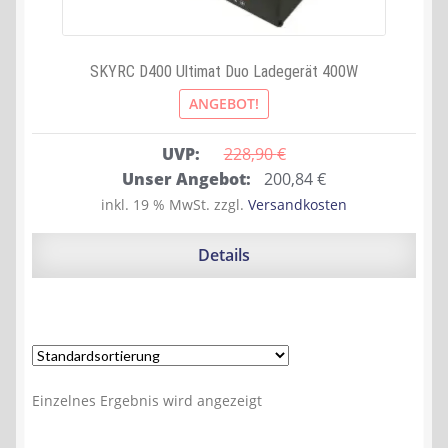
SKYRC D400 Ultimat Duo Ladegerät 400W
ANGEBOT!
UVP:
228,90 
€
Ursprünglicher
Aktueller
Unser Angebot:
200,84
€
Preis
Preis
inkl. 19 % MwSt.
zzgl.
Versandkosten
war:
ist:
228,90 €
200,84 €.
Details
Einzelnes Ergebnis wird angezeigt