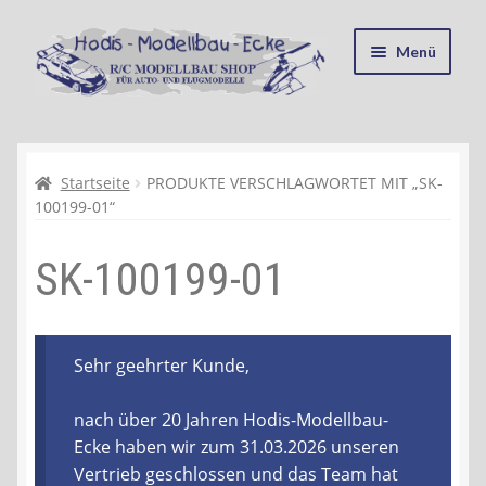
Zur
Zum
Menü
Navigation
Inhalt
springen
springen
Startseite
Kasse
Startseite
PRODUKTE VERSCHLAGWORTET MIT „SK-
100199-01“
Mein Konto
SK-100199-01
Recycling, Entsorgung und Umwelt
Shop
Sehr geehrter Kunde,
Warenkorb
nach über 20 Jahren Hodis-Modellbau-
Ecke haben wir zum 31.03.2026 unseren
Ablauf einer Bestellung
Vertrieb geschlossen und das Team hat