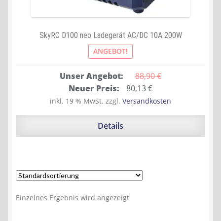
SkyRC D100 neo Ladegerät AC/DC 10A 200W
ANGEBOT!
Unser Angebot:
88,90 
€
Ursprünglicher
Aktueller
Neuer Preis:
80,13
€
Preis
Preis
inkl. 19 % MwSt.
zzgl.
Versandkosten
war:
ist:
88,90 €
80,13 €.
Details
Einzelnes Ergebnis wird angezeigt