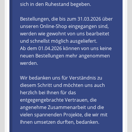
sich in den Ruhestand begeben.
Liefer- und Versandkosten
Bestellungen, die bis zum 31.03.2026 über
unseren Online-Shop eingegangen sind,
Zahlungsarten
werden wie gewohnt von uns bearbeitet
und schnellst möglich ausgeliefert.
Lieferzeit & Verfügbarkeit
Ab dem 01.04.2026 können von uns keine
neuen Bestellungen mehr angenommen
Gutschein
werden.
Batterien- und Akku Verordnung
Wir bedanken uns für Verständnis zu
diesem Schritt und möchten uns auch
Elektro- und Elektronikgeräte Verordnung
herzlich bei Ihnen für das
entgegengebrachte Vertrauen, die
Öle- und Schmierstoff Verordnung
angenehme Zusammenarbeit und die
vielen spannenden Projekte, die wir mit
Vereine & Foren
Ihnen umsetzen durften, bedanken.