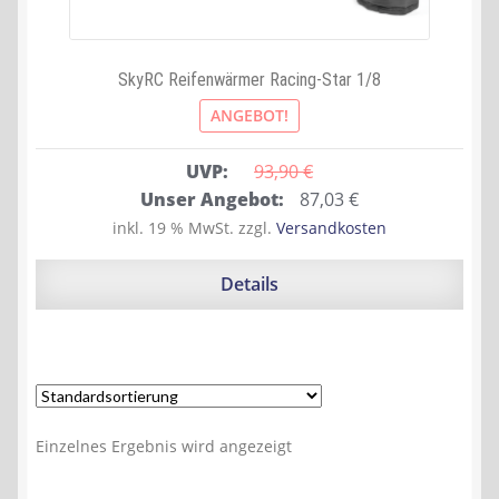
SkyRC Reifenwärmer Racing-Star 1/8
ANGEBOT!
UVP:
93,90 
€
Ursprünglicher
Aktueller
Unser Angebot:
87,03
€
Preis
Preis
inkl. 19 % MwSt.
zzgl.
Versandkosten
war:
ist:
93,90 €
87,03 €.
Details
Einzelnes Ergebnis wird angezeigt