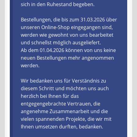
sich in den Ruhestand begeben.
Liefer- und Versandkosten
Bestellungen, die bis zum 31.03.2026 über
unseren Online-Shop eingegangen sind,
Zahlungsarten
werden wie gewohnt von uns bearbeitet
und schnellst möglich ausgeliefert.
Lieferzeit & Verfügbarkeit
Ab dem 01.04.2026 können von uns keine
neuen Bestellungen mehr angenommen
Gutschein
werden.
Batterien- und Akku Verordnung
Wir bedanken uns für Verständnis zu
diesem Schritt und möchten uns auch
Elektro- und Elektronikgeräte Verordnung
herzlich bei Ihnen für das
entgegengebrachte Vertrauen, die
Öle- und Schmierstoff Verordnung
angenehme Zusammenarbeit und die
vielen spannenden Projekte, die wir mit
Vereine & Foren
Ihnen umsetzen durften, bedanken.