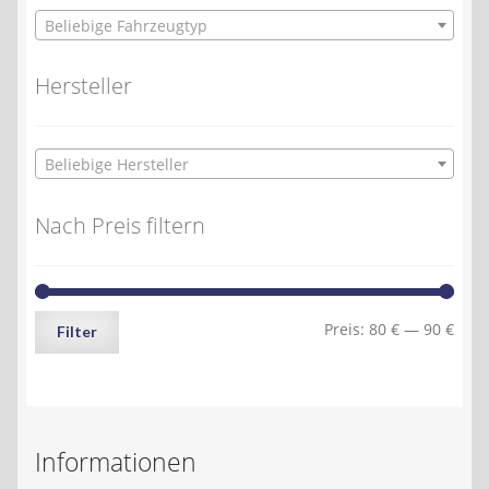
Beliebige Fahrzeugtyp
Hersteller
Beliebige Hersteller
Nach Preis filtern
Min.
Max.
Preis:
80 €
—
90 €
Filter
Preis
Preis
Informationen