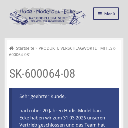
Zur
Zum
Menü
Navigation
Inhalt
springen
springen
Startseite
Kasse
Startseite
PRODUKTE VERSCHLAGWORTET MIT „SK-
600064-08“
Mein Konto
SK-600064-08
Recycling, Entsorgung und Umwelt
Shop
Sehr geehrter Kunde,
Warenkorb
nach über 20 Jahren Hodis-Modellbau-
Ecke haben wir zum 31.03.2026 unseren
Ablauf einer Bestellung
Vertrieb geschlossen und das Team hat