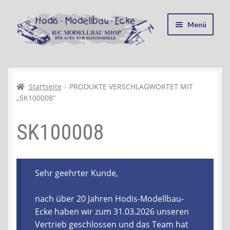
Zur
Zum
Menü
Navigation
Inhalt
springen
springen
Startseite
Kasse
Startseite
PRODUKTE VERSCHLAGWORTET MIT
„SK100008“
Mein Konto
SK100008
Recycling, Entsorgung und Umwelt
Shop
Sehr geehrter Kunde,
Warenkorb
nach über 20 Jahren Hodis-Modellbau-
Ecke haben wir zum 31.03.2026 unseren
Ablauf einer Bestellung
Vertrieb geschlossen und das Team hat