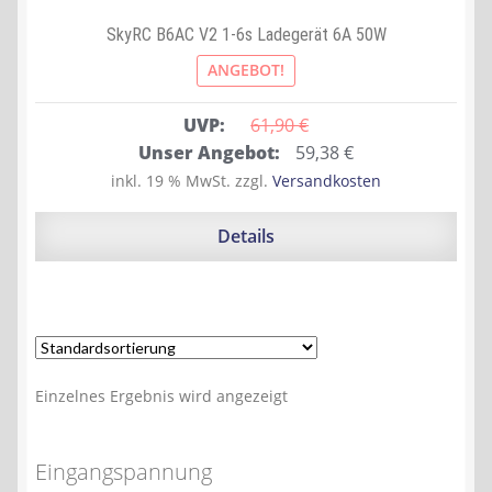
SkyRC B6AC V2 1-6s Ladegerät 6A 50W
ANGEBOT!
UVP:
61,90 
€
Ursprünglicher
Aktueller
Unser Angebot:
59,38
€
Preis
Preis
inkl. 19 % MwSt.
zzgl.
Versandkosten
war:
ist:
61,90 €
59,38 €.
Details
Einzelnes Ergebnis wird angezeigt
Eingangspannung