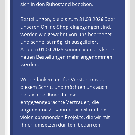
sich in den Ruhestand begeben.
Liefer- und Versandkosten
Bestellungen, die bis zum 31.03.2026 über
unseren Online-Shop eingegangen sind,
Zahlungsarten
werden wie gewohnt von uns bearbeitet
und schnellst möglich ausgeliefert.
Lieferzeit & Verfügbarkeit
Ab dem 01.04.2026 können von uns keine
neuen Bestellungen mehr angenommen
Gutschein
werden.
Batterien- und Akku Verordnung
Wir bedanken uns für Verständnis zu
diesem Schritt und möchten uns auch
Elektro- und Elektronikgeräte Verordnung
herzlich bei Ihnen für das
entgegengebrachte Vertrauen, die
Öle- und Schmierstoff Verordnung
angenehme Zusammenarbeit und die
vielen spannenden Projekte, die wir mit
Vereine & Foren
Ihnen umsetzen durften, bedanken.