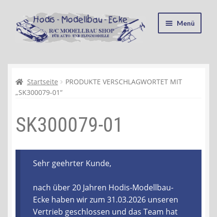
Zur
Zum
Menü
Navigation
Inhalt
springen
springen
Startseite
Kasse
Startseite
PRODUKTE VERSCHLAGWORTET MIT
„SK300079-01“
Mein Konto
SK300079-01
Recycling, Entsorgung und Umwelt
Shop
Sehr geehrter Kunde,
Warenkorb
nach über 20 Jahren Hodis-Modellbau-
Ecke haben wir zum 31.03.2026 unseren
Ablauf einer Bestellung
Vertrieb geschlossen und das Team hat