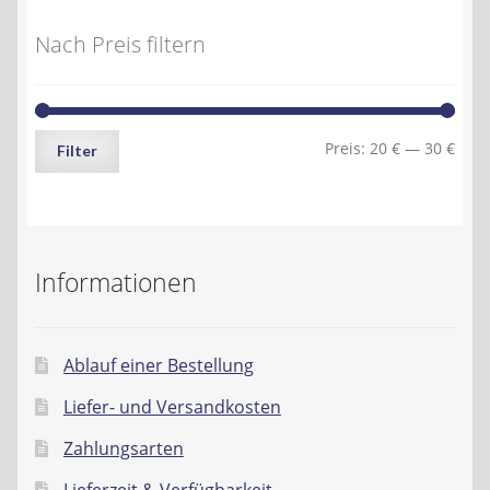
Nach Preis filtern
Min.
Max.
Preis:
20 €
—
30 €
Filter
Preis
Preis
Informationen
Ablauf einer Bestellung
Liefer- und Versandkosten
Zahlungsarten
Lieferzeit & Verfügbarkeit