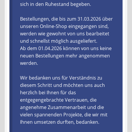
sich in den Ruhestand begeben.
Liefer- und Versandkosten
Bestellungen, die bis zum 31.03.2026 über
unseren Online-Shop eingegangen sind,
Zahlungsarten
werden wie gewohnt von uns bearbeitet
und schnellst möglich ausgeliefert.
Lieferzeit & Verfügbarkeit
Ab dem 01.04.2026 können von uns keine
neuen Bestellungen mehr angenommen
Gutschein
werden.
Batterien- und Akku Verordnung
Wir bedanken uns für Verständnis zu
diesem Schritt und möchten uns auch
Elektro- und Elektronikgeräte Verordnung
herzlich bei Ihnen für das
entgegengebrachte Vertrauen, die
Öle- und Schmierstoff Verordnung
angenehme Zusammenarbeit und die
vielen spannenden Projekte, die wir mit
Vereine & Foren
Ihnen umsetzen durften, bedanken.