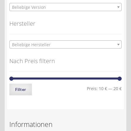
Beliebige Version
Hersteller
Beliebige Hersteller
Nach Preis filtern
Min.
Max.
Preis:
10 €
—
20 €
Filter
Preis
Preis
Informationen