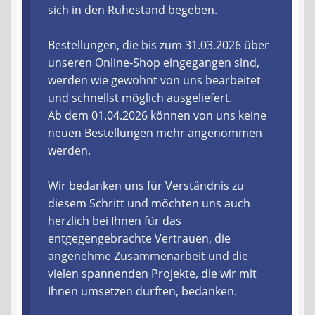
sich in den Ruhestand begeben.
Liefer- und Versandkosten
Bestellungen, die bis zum 31.03.2026 über
unseren Online-Shop eingegangen sind,
Zahlungsarten
werden wie gewohnt von uns bearbeitet
und schnellst möglich ausgeliefert.
Lieferzeit & Verfügbarkeit
Ab dem 01.04.2026 können von uns keine
neuen Bestellungen mehr angenommen
Gutschein
werden.
Batterien- und Akku Verordnung
Wir bedanken uns für Verständnis zu
diesem Schritt und möchten uns auch
Elektro- und Elektronikgeräte Verordnung
herzlich bei Ihnen für das
entgegengebrachte Vertrauen, die
Öle- und Schmierstoff Verordnung
angenehme Zusammenarbeit und die
vielen spannenden Projekte, die wir mit
Vereine & Foren
Ihnen umsetzen durften, bedanken.