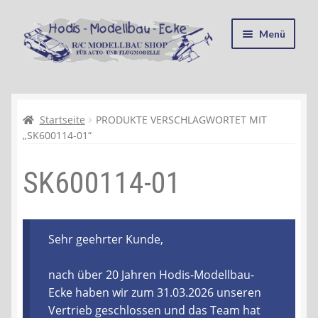
Zur
Zum
Menü
Navigation
Inhalt
springen
springen
Startseite
Kasse
Startseite
PRODUKTE VERSCHLAGWORTET MIT
„SK600114-01“
Mein Konto
SK600114-01
Recycling, Entsorgung und Umwelt
Shop
Sehr geehrter Kunde,
Warenkorb
nach über 20 Jahren Hodis-Modellbau-
Ecke haben wir zum 31.03.2026 unseren
Ablauf einer Bestellung
Vertrieb geschlossen und das Team hat