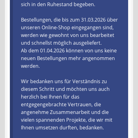
sich in den Ruhestand begeben.
Liefer- und Versandkosten
Bestellungen, die bis zum 31.03.2026 über
unseren Online-Shop eingegangen sind,
Zahlungsarten
werden wie gewohnt von uns bearbeitet
und schnellst möglich ausgeliefert.
Lieferzeit & Verfügbarkeit
Ab dem 01.04.2026 können von uns keine
neuen Bestellungen mehr angenommen
Gutschein
werden.
Batterien- und Akku Verordnung
Wir bedanken uns für Verständnis zu
diesem Schritt und möchten uns auch
Elektro- und Elektronikgeräte Verordnung
herzlich bei Ihnen für das
entgegengebrachte Vertrauen, die
Öle- und Schmierstoff Verordnung
angenehme Zusammenarbeit und die
vielen spannenden Projekte, die wir mit
Vereine & Foren
Ihnen umsetzen durften, bedanken.