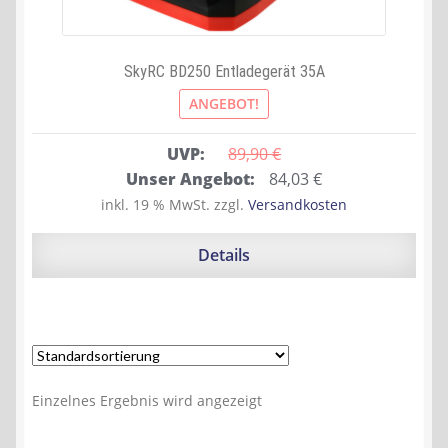
SkyRC BD250 Entladegerät 35A
ANGEBOT!
UVP:
89,90 
€
Ursprünglicher
Aktueller
Unser Angebot:
84,03
€
Preis
Preis
inkl. 19 % MwSt.
zzgl.
Versandkosten
war:
ist:
89,90 €
84,03 €.
Details
Einzelnes Ergebnis wird angezeigt