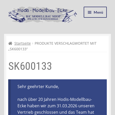
Zur
Zum
Menü
Navigation
Inhalt
springen
springen
Startseite
Kasse
Startseite
PRODUKTE VERSCHLAGWORTET MIT
„SK600133“
Mein Konto
SK600133
Recycling, Entsorgung und Umwelt
Shop
Sehr geehrter Kunde,
Warenkorb
nach über 20 Jahren Hodis-Modellbau-
Ecke haben wir zum 31.03.2026 unseren
Ablauf einer Bestellung
Vertrieb geschlossen und das Team hat