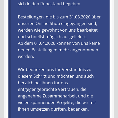
sich in den Ruhestand begeben.
Liefer- und Versandkosten
Bestellungen, die bis zum 31.03.2026 über
unseren Online-Shop eingegangen sind,
Zahlungsarten
werden wie gewohnt von uns bearbeitet
und schnellst möglich ausgeliefert.
Lieferzeit & Verfügbarkeit
Ab dem 01.04.2026 können von uns keine
neuen Bestellungen mehr angenommen
Gutschein
werden.
Batterien- und Akku Verordnung
Wir bedanken uns für Verständnis zu
diesem Schritt und möchten uns auch
Elektro- und Elektronikgeräte Verordnung
herzlich bei Ihnen für das
entgegengebrachte Vertrauen, die
Öle- und Schmierstoff Verordnung
angenehme Zusammenarbeit und die
vielen spannenden Projekte, die wir mit
Vereine & Foren
Ihnen umsetzen durften, bedanken.