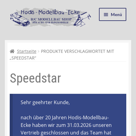
Zur
Zum
Menü
Navigation
Inhalt
springen
springen
Startseite
Kasse
Startseite
PRODUKTE VERSCHLAGWORTET MIT
„SPEEDSTAR“
Mein Konto
Speedstar
Recycling, Entsorgung und Umwelt
Shop
Sehr geehrter Kunde,
Warenkorb
nach über 20 Jahren Hodis-Modellbau-
Ecke haben wir zum 31.03.2026 unseren
Ablauf einer Bestellung
Vertrieb geschlossen und das Team hat