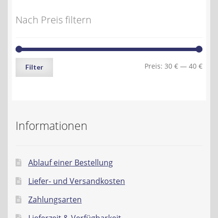
Nach Preis filtern
Min.
Max.
Preis:
30 €
—
40 €
Filter
Preis
Preis
Informationen
Ablauf einer Bestellung
Liefer- und Versandkosten
Zahlungsarten
Lieferzeit & Verfügbarkeit