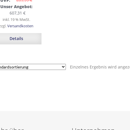
UVP:
659,99 
€
Ursprünglicher
Unser Angebot:
Preis
Aktueller
607,31
€
war:
Preis
inkl. 19 % MwSt.
659,99 €
ist:
zzgl.
Versandkosten
607,31 €.
Details
Einzelnes Ergebnis wird angez