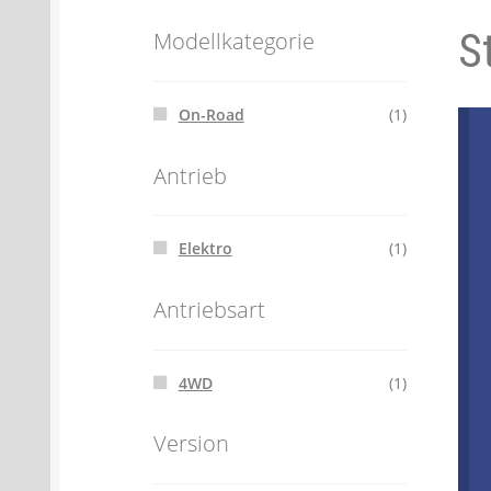
S
Batterien- und Akku Verordnung
Elektro
Modellkategorie
Öle- und Schmierstoff Verordnung
Verei
On-Road
(1)
Datenschutzerklärung
Impressum
Antrieb
Elektro
(1)
Antriebsart
4WD
(1)
Version