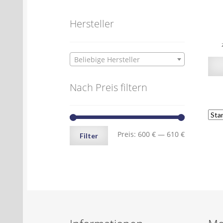
Hersteller
Beliebige Hersteller
Nach Preis filtern
Min.
Max.
Preis:
600 €
—
610 €
Filter
Preis
Preis