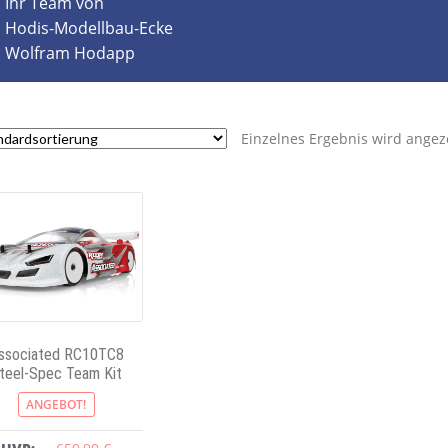
Ihr Team von
Hodis-Modellbau-Ecke
Wolfram Hodapp
Einzelnes Ergebnis wird angez
ssociated RC10TC8
teel-Spec Team Kit
ANGEBOT!