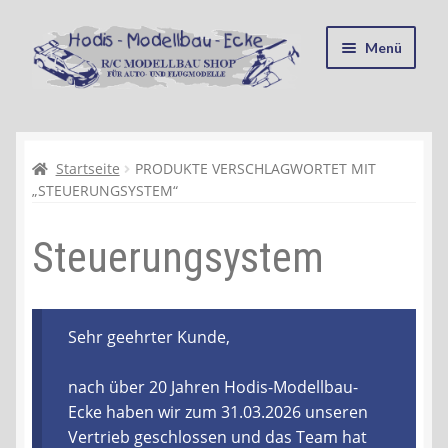
Zur
Zum
Menü
Navigation
Inhalt
springen
springen
Startseite
Kasse
Startseite
PRODUKTE VERSCHLAGWORTET MIT
„STEUERUNGSYSTEM“
Mein Konto
Steuerungsystem
Recycling, Entsorgung und Umwelt
Shop
Sehr geehrter Kunde,
Warenkorb
nach über 20 Jahren Hodis-Modellbau-
Ecke haben wir zum 31.03.2026 unseren
Ablauf einer Bestellung
Vertrieb geschlossen und das Team hat