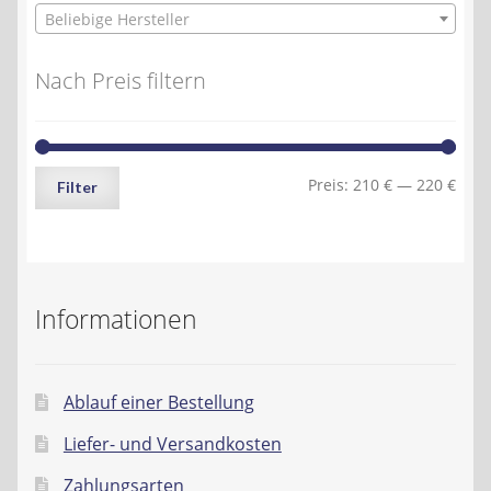
Beliebige Hersteller
Nach Preis filtern
Min.
Max.
Preis:
210 €
—
220 €
Filter
Preis
Preis
Informationen
Ablauf einer Bestellung
Liefer- und Versandkosten
Zahlungsarten