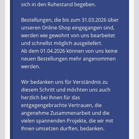
sich in den Ruhestand begeben.
Liefer- und Versandkosten
Bestellungen, die bis zum 31.03.2026 über
unseren Online-Shop eingegangen sind,
Zahlungsarten
werden wie gewohnt von uns bearbeitet
und schnellst möglich ausgeliefert.
Lieferzeit & Verfügbarkeit
Ab dem 01.04.2026 können von uns keine
neuen Bestellungen mehr angenommen
Gutschein
werden.
Batterien- und Akku Verordnung
Wir bedanken uns für Verständnis zu
diesem Schritt und möchten uns auch
Elektro- und Elektronikgeräte Verordnung
herzlich bei Ihnen für das
entgegengebrachte Vertrauen, die
Öle- und Schmierstoff Verordnung
angenehme Zusammenarbeit und die
vielen spannenden Projekte, die wir mit
Vereine & Foren
Ihnen umsetzen durften, bedanken.