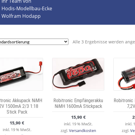
Ihr Team von
Hodis-Modellbau-Ecke
Wolfram Hodapp
Alle 3 Ergebnisse werden ange
itronic Akkupack NiMH
Robitronic Empfängerakku
Robitronic
2V 1500mA 2/3 1:18
NiMH 1600mA Stickpack
7,2
Stick Pack
15,90
€
2
15,90
€
inkl. 19 % MwSt.
inkl.
inkl. 19 % MwSt.
zzgl.
Versandkosten
zzgl.
Ve