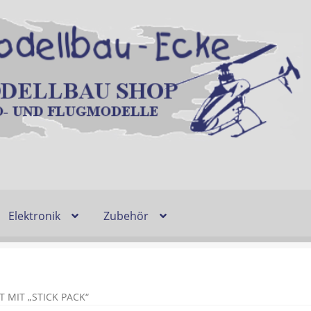
Elektronik
Zubehör
Entsorgung und Umwelt
Shop
Warenkorb
Ablauf einer Bestel
n
Lieferzeit & Verfügbarkeit
Gutschein
MIT „STICK PACK“