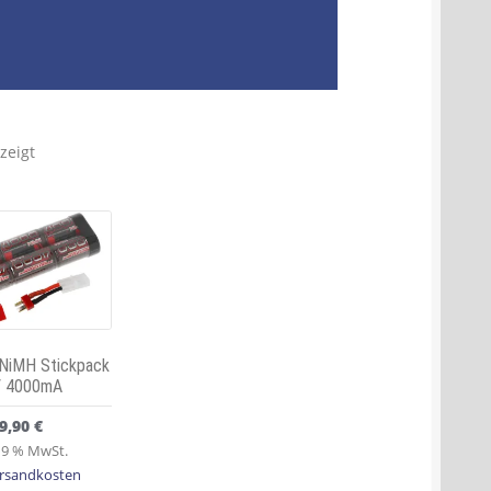
zeigt
 NiMH Stickpack
V 4000mA
9,90
€
 19 % MwSt.
rsandkosten