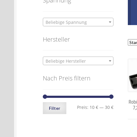
Spannung
Beliebige Spannung
Hersteller
Beliebige Hersteller
Nach Preis filtern
Rob
Min.
Max.
Preis:
10 €
—
30 €
7,
Filter
Preis
Preis