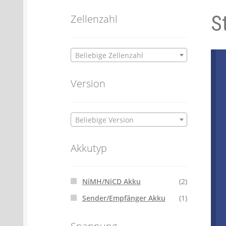
S
Batterien- und Akku Verordnung
Elektro
Zellenzahl
Öle- und Schmierstoff Verordnung
Verei
Beliebige Zellenzahl
Datenschutzerklärung
Impressum
Version
Beliebige Version
Akkutyp
NiMH/NiCD Akku
(2)
Sender/Empfänger Akku
(1)