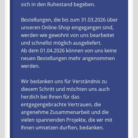
sich in den Ruhestand begeben.
Liefer- und Versandkosten
Bestellungen, die bis zum 31.03.2026 über
unseren Online-Shop eingegangen sind,
Zahlungsarten
werden wie gewohnt von uns bearbeitet
und schnellst möglich ausgeliefert.
Lieferzeit & Verfügbarkeit
Ab dem 01.04.2026 können von uns keine
neuen Bestellungen mehr angenommen
Gutschein
werden.
Batterien- und Akku Verordnung
Wir bedanken uns für Verständnis zu
diesem Schritt und möchten uns auch
Elektro- und Elektronikgeräte Verordnung
herzlich bei Ihnen für das
entgegengebrachte Vertrauen, die
Öle- und Schmierstoff Verordnung
angenehme Zusammenarbeit und die
vielen spannenden Projekte, die wir mit
Vereine & Foren
Ihnen umsetzen durften, bedanken.