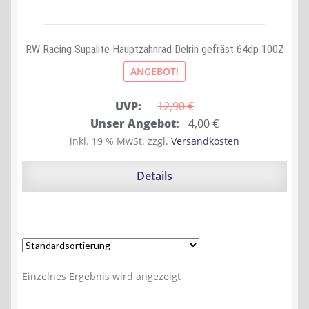
RW Racing Supalite Hauptzahnrad Delrin gefräst 64dp 100Z
ANGEBOT!
UVP:
12,90 
€
Ursprünglicher
Aktueller
Unser Angebot:
4,00
€
Preis
Preis
inkl. 19 % MwSt.
zzgl.
Versandkosten
war:
ist:
12,90 €
4,00 €.
Details
Einzelnes Ergebnis wird angezeigt