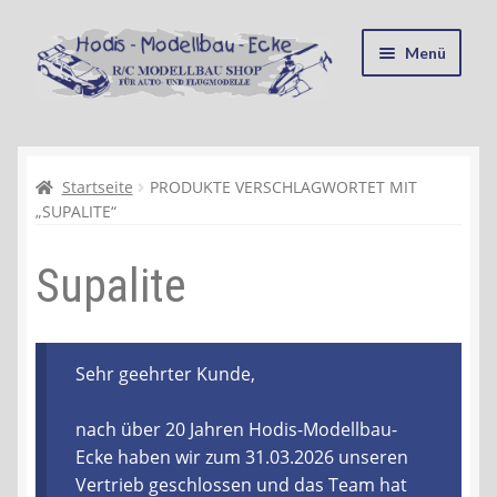
Zur
Zum
Menü
Navigation
Inhalt
springen
springen
Startseite
Kasse
Startseite
PRODUKTE VERSCHLAGWORTET MIT
„SUPALITE“
Mein Konto
Supalite
Recycling, Entsorgung und Umwelt
Shop
Sehr geehrter Kunde,
Warenkorb
nach über 20 Jahren Hodis-Modellbau-
Ecke haben wir zum 31.03.2026 unseren
Ablauf einer Bestellung
Vertrieb geschlossen und das Team hat