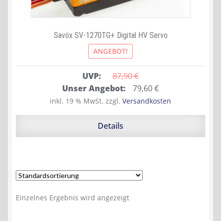
Savöx SV-1270TG+ Digital HV Servo
ANGEBOT!
UVP:
87,90 
€
Ursprünglicher
Aktueller
Unser Angebot:
79,60
€
Preis
Preis
inkl. 19 % MwSt.
zzgl.
Versandkosten
war:
ist:
87,90 €
79,60 €.
Details
Einzelnes Ergebnis wird angezeigt