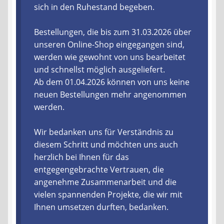
sich in den Ruhestand begeben.
Liefer- und Versandkosten
Bestellungen, die bis zum 31.03.2026 über
unseren Online-Shop eingegangen sind,
Zahlungsarten
werden wie gewohnt von uns bearbeitet
und schnellst möglich ausgeliefert.
Lieferzeit & Verfügbarkeit
Ab dem 01.04.2026 können von uns keine
neuen Bestellungen mehr angenommen
Gutschein
werden.
Batterien- und Akku Verordnung
Wir bedanken uns für Verständnis zu
diesem Schritt und möchten uns auch
Elektro- und Elektronikgeräte Verordnung
herzlich bei Ihnen für das
entgegengebrachte Vertrauen, die
Öle- und Schmierstoff Verordnung
angenehme Zusammenarbeit und die
vielen spannenden Projekte, die wir mit
Vereine & Foren
Ihnen umsetzen durften, bedanken.