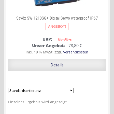
Savöx SW-1210SG+ Digital Servo waterproof IP67
ANGEBOT!
UVP:
85,90 
€
Ursprünglicher
Aktueller
Unser Angebot:
78,80
€
Preis
Preis
inkl. 19 % MwSt.
zzgl.
Versandkosten
war:
ist:
85,90 €
78,80 €.
Details
Einzelnes Ergebnis wird angezeigt