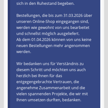
sich in den Ruhestand begeben.
Liefer- und Versandkosten
Bestellungen, die bis zum 31.03.2026 über
unseren Online-Shop eingegangen sind,
Zahlungsarten
werden wie gewohnt von uns bearbeitet
und schnellst möglich ausgeliefert.
Lieferzeit & Verfügbarkeit
Ab dem 01.04.2026 können von uns keine
neuen Bestellungen mehr angenommen
Gutschein
werden.
Batterien- und Akku Verordnung
Wir bedanken uns für Verständnis zu
diesem Schritt und möchten uns auch
Elektro- und Elektronikgeräte Verordnung
herzlich bei Ihnen für das
entgegengebrachte Vertrauen, die
Öle- und Schmierstoff Verordnung
angenehme Zusammenarbeit und die
vielen spannenden Projekte, die wir mit
Vereine & Foren
Ihnen umsetzen durften, bedanken.