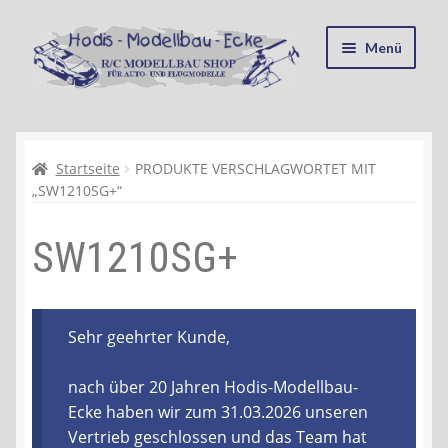
Zur
Zum
Menü
Navigation
Inhalt
springen
springen
Startseite
Kasse
Startseite
PRODUKTE VERSCHLAGWORTET MIT
„SW1210SG+“
Mein Konto
SW1210SG+
Recycling, Entsorgung und Umwelt
Shop
Sehr geehrter Kunde,
Warenkorb
nach über 20 Jahren Hodis-Modellbau-
Ecke haben wir zum 31.03.2026 unseren
Ablauf einer Bestellung
Vertrieb geschlossen und das Team hat