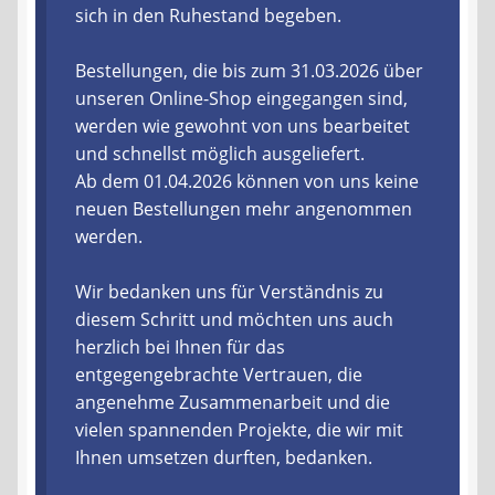
sich in den Ruhestand begeben.
Liefer- und Versandkosten
Bestellungen, die bis zum 31.03.2026 über
unseren Online-Shop eingegangen sind,
Zahlungsarten
werden wie gewohnt von uns bearbeitet
und schnellst möglich ausgeliefert.
Lieferzeit & Verfügbarkeit
Ab dem 01.04.2026 können von uns keine
neuen Bestellungen mehr angenommen
Gutschein
werden.
Batterien- und Akku Verordnung
Wir bedanken uns für Verständnis zu
diesem Schritt und möchten uns auch
Elektro- und Elektronikgeräte Verordnung
herzlich bei Ihnen für das
entgegengebrachte Vertrauen, die
Öle- und Schmierstoff Verordnung
angenehme Zusammenarbeit und die
vielen spannenden Projekte, die wir mit
Vereine & Foren
Ihnen umsetzen durften, bedanken.