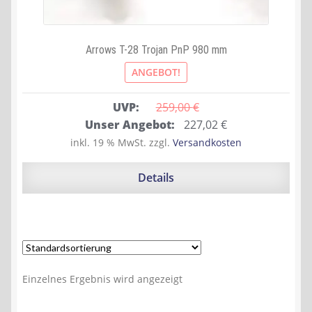
Arrows T-28 Trojan PnP 980 mm
ANGEBOT!
UVP:
259,00 
€
Ursprünglicher
Aktueller
Unser Angebot:
227,02
€
Preis
Preis
inkl. 19 % MwSt.
zzgl.
Versandkosten
war:
ist:
259,00 €
227,02 €.
Details
Einzelnes Ergebnis wird angezeigt