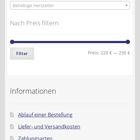
Beliebige Hersteller
Nach Preis filtern
Min.
Max.
Preis:
220 €
—
230 €
Filter
Preis
Preis
Informationen
Ablauf einer Bestellung
Liefer- und Versandkosten
Zahlungsarten