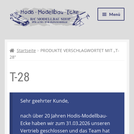
Zur
Zum
Menü
Navigation
Inhalt
springen
springen
Startseite
Kasse
Startseite
PRODUKTE VERSCHLAGWORTET MIT „T-
28“
Mein Konto
T-28
Recycling, Entsorgung und Umwelt
Shop
Sehr geehrter Kunde,
Warenkorb
nach über 20 Jahren Hodis-Modellbau-
Ecke haben wir zum 31.03.2026 unseren
Ablauf einer Bestellung
Vertrieb geschlossen und das Team hat