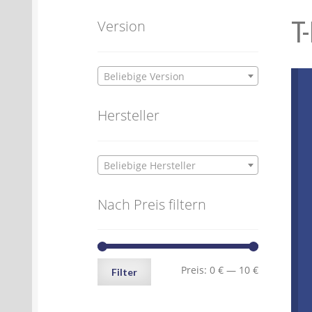
T
Batterien- und Akku Verordnung
Elektro
Version
Öle- und Schmierstoff Verordnung
Verei
Beliebige Version
Datenschutzerklärung
Impressum
Hersteller
Beliebige Hersteller
Nach Preis filtern
Min.
Max.
Preis:
0 €
—
10 €
Filter
Preis
Preis