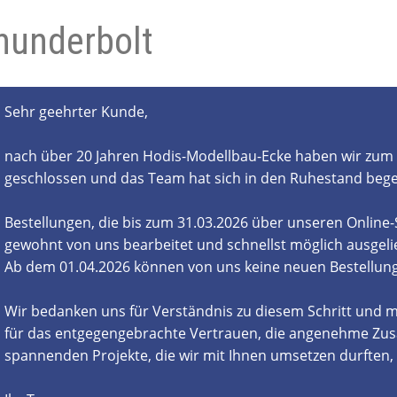
hunderbolt
- und Elektronikgeräte Verordnung
ne & Foren
Kontakt
AGB
Widerrufsbelehrung
Sehr geehrter Kunde,
nach über 20 Jahren Hodis-Modellbau-Ecke haben wir zum 
geschlossen und das Team hat sich in den Ruhestand beg
Bestellungen, die bis zum 31.03.2026 über unseren Online
gewohnt von uns bearbeitet und schnellst möglich ausgelie
Ab dem 01.04.2026 können von uns keine neuen Bestell
Wir bedanken uns für Verständnis zu diesem Schritt und m
für das entgegengebrachte Vertrauen, die angenehme Zus
spannenden Projekte, die wir mit Ihnen umsetzen durften