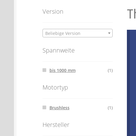
T
Batterien- und Akku Verordnung
Elektro
Version
Öle- und Schmierstoff Verordnung
Verei
Beliebige Version
Datenschutzerklärung
Impressum
Spannweite
bis 1000 mm
(1)
Motortyp
Brushless
(1)
Hersteller