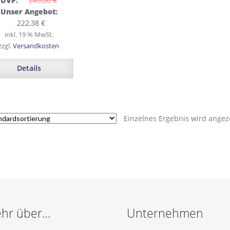
UVP:
249,00 
€
Ursprünglicher
Unser Angebot:
Preis
Aktueller
222,38
€
war:
Preis
inkl. 19 % MwSt.
249,00 €
ist:
zzgl.
Versandkosten
222,38 €.
Details
Einzelnes Ergebnis wird angez
hr über…
Unternehmen