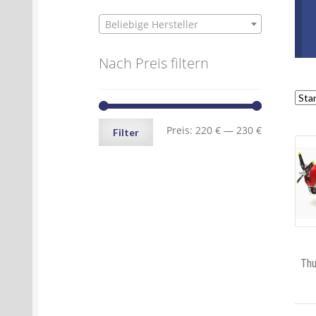
Beliebige Hersteller
Nach Preis filtern
Min.
Max.
Preis:
220 €
—
230 €
Filter
Preis
Preis
Th