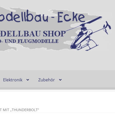
Elektronik
Zubehör
Entsorgung und Umwelt
Shop
Warenkorb
Ablauf einer Bestel
n
Lieferzeit & Verfügbarkeit
Gutschein
 MIT „THUNDERBOLT“