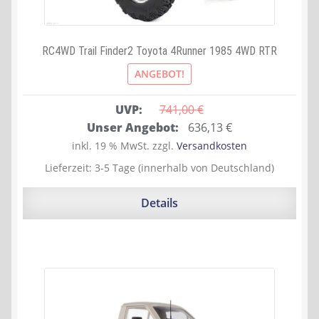
RC4WD Trail Finder2 Toyota 4Runner 1985 4WD RTR
ANGEBOT!
UVP:
741,00 
€
Ursprünglicher
Aktueller
Unser Angebot:
636,13
€
Preis
Preis
inkl. 19 % MwSt.
zzgl.
Versandkosten
war:
ist:
Lieferzeit:
3-5 Tage (innerhalb von Deutschland)
741,00 €
636,13 €.
Details