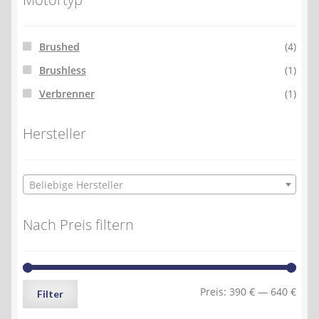
Brushed
(4)
Brushless
(1)
Verbrenner
(1)
Hersteller
Beliebige Hersteller
Nach Preis filtern
Min.
Max.
Preis:
390 €
—
640 €
Filter
Preis
Preis