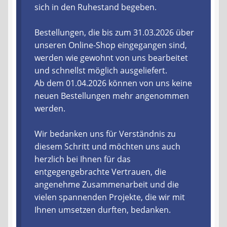
sich in den Ruhestand begeben.
Liefer- und Versandkosten
Bestellungen, die bis zum 31.03.2026 über
unseren Online-Shop eingegangen sind,
Zahlungsarten
werden wie gewohnt von uns bearbeitet
und schnellst möglich ausgeliefert.
Lieferzeit & Verfügbarkeit
Ab dem 01.04.2026 können von uns keine
neuen Bestellungen mehr angenommen
Gutschein
werden.
Batterien- und Akku Verordnung
Wir bedanken uns für Verständnis zu
diesem Schritt und möchten uns auch
Elektro- und Elektronikgeräte Verordnung
herzlich bei Ihnen für das
entgegengebrachte Vertrauen, die
Öle- und Schmierstoff Verordnung
angenehme Zusammenarbeit und die
vielen spannenden Projekte, die wir mit
Vereine & Foren
Ihnen umsetzen durften, bedanken.