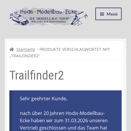
Zur
Zum
Menü
Navigation
Inhalt
springen
springen
Startseite
Kasse
Startseite
PRODUKTE VERSCHLAGWORTET MIT
„TRAILFINDER2“
Mein Konto
Trailfinder2
Recycling, Entsorgung und Umwelt
Shop
Sehr geehrter Kunde,
Warenkorb
nach über 20 Jahren Hodis-Modellbau-
Ecke haben wir zum 31.03.2026 unseren
Ablauf einer Bestellung
Vertrieb geschlossen und das Team hat