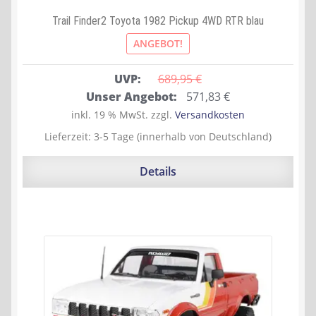
Trail Finder2 Toyota 1982 Pickup 4WD RTR blau
ANGEBOT!
UVP:
689,95 
€
Ursprünglicher
Aktueller
Unser Angebot:
571,83
€
Preis
Preis
inkl. 19 % MwSt.
zzgl.
Versandkosten
war:
ist:
Lieferzeit:
3-5 Tage (innerhalb von Deutschland)
689,95 €
571,83 €.
Details