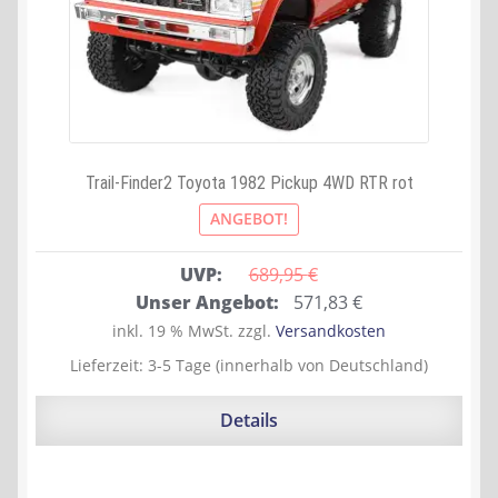
Trail-Finder2 Toyota 1982 Pickup 4WD RTR rot
ANGEBOT!
UVP:
689,95 
€
Ursprünglicher
Aktueller
Unser Angebot:
571,83
€
Preis
Preis
inkl. 19 % MwSt.
zzgl.
Versandkosten
war:
ist:
Lieferzeit:
3-5 Tage (innerhalb von Deutschland)
689,95 €
571,83 €.
Details