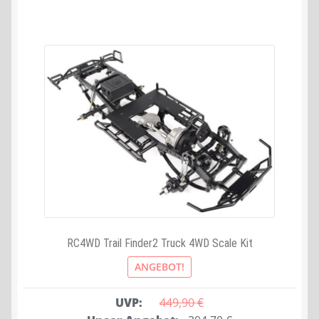
RC4WD Trail Finder2 Truck 4WD Scale Kit
ANGEBOT!
UVP:
449,90 
€