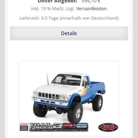
Ursprünglicher
Aktueller
Unser Angebot:
394,70
€
Preis
Preis
inkl. 19 % MwSt.
zzgl.
Versandkosten
war:
ist:
Lieferzeit:
3-5 Tage (innerhalb von Deutschland)
449,90 €
394,70 €.
Details