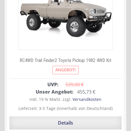
RC4WD Trail Finder2 Toyota Pickup 1982 4WD Kit
ANGEBOT!
UVP:
539,00 
€
Ursprünglicher
Aktueller
Unser Angebot:
455,73
€
Preis
Preis
inkl. 19 % MwSt.
zzgl.
Versandkosten
war:
ist:
Lieferzeit:
3-5 Tage (innerhalb von Deutschland)
539,00 €
455,73 €.
Details