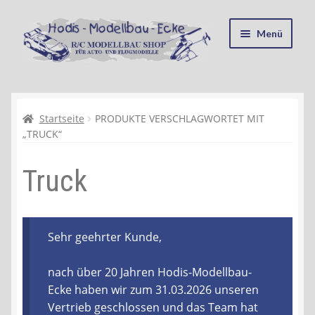
Zur
Zum
Menü
Navigation
Inhalt
springen
springen
Startseite
Kasse
Startseite
PRODUKTE VERSCHLAGWORTET MIT
„TRUCK“
Mein Konto
Truck
Recycling, Entsorgung und Umwelt
Shop
Sehr geehrter Kunde,
Warenkorb
nach über 20 Jahren Hodis-Modellbau-
Ecke haben wir zum 31.03.2026 unseren
Ablauf einer Bestellung
Vertrieb geschlossen und das Team hat