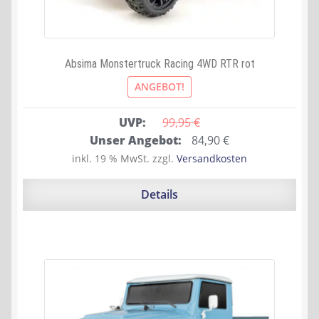
Absima Monstertruck Racing 4WD RTR rot
ANGEBOT!
UVP:
99,95 
€
Ursprünglicher
Aktueller
Unser Angebot:
84,90
€
Preis
Preis
inkl. 19 % MwSt.
zzgl.
Versandkosten
war:
ist:
99,95 €
84,90 €.
Details