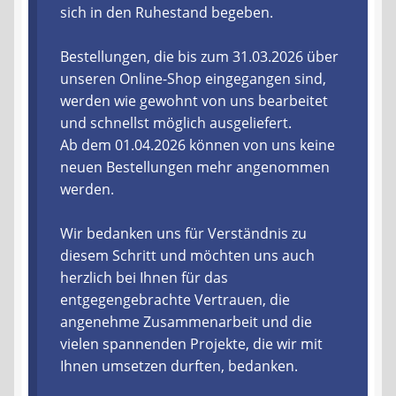
sich in den Ruhestand begeben.
Liefer- und Versandkosten
Bestellungen, die bis zum 31.03.2026 über
unseren Online-Shop eingegangen sind,
Zahlungsarten
werden wie gewohnt von uns bearbeitet
und schnellst möglich ausgeliefert.
Lieferzeit & Verfügbarkeit
Ab dem 01.04.2026 können von uns keine
neuen Bestellungen mehr angenommen
Gutschein
werden.
Batterien- und Akku Verordnung
Wir bedanken uns für Verständnis zu
diesem Schritt und möchten uns auch
Elektro- und Elektronikgeräte Verordnung
herzlich bei Ihnen für das
entgegengebrachte Vertrauen, die
Öle- und Schmierstoff Verordnung
angenehme Zusammenarbeit und die
vielen spannenden Projekte, die wir mit
Vereine & Foren
Ihnen umsetzen durften, bedanken.