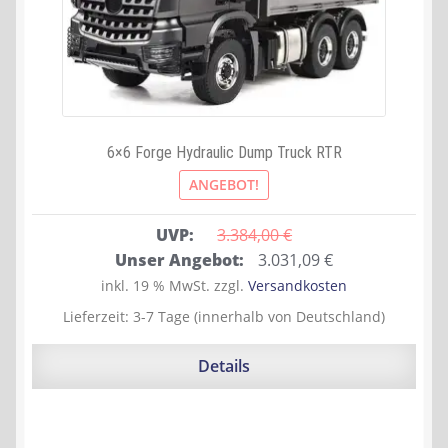
6×6 Forge Hydraulic Dump Truck RTR
ANGEBOT!
UVP:
3.384,00 
€
Ursprünglicher
Aktueller
Unser Angebot:
3.031,09
€
Preis
Preis
inkl. 19 % MwSt.
zzgl.
Versandkosten
war:
ist:
Lieferzeit:
3-7 Tage (innerhalb von Deutschland)
3.384,00 €
3.031,09 €.
Details