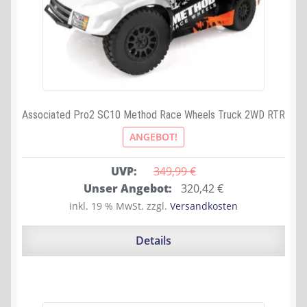
Associated Pro2 SC10 Method Race Wheels Truck 2WD RTR
ANGEBOT!
UVP:
349,99 
€
Ursprünglicher
Aktueller
Unser Angebot:
320,42
€
Preis
Preis
inkl. 19 % MwSt.
zzgl.
Versandkosten
war:
ist:
349,99 €
320,42 €.
Details