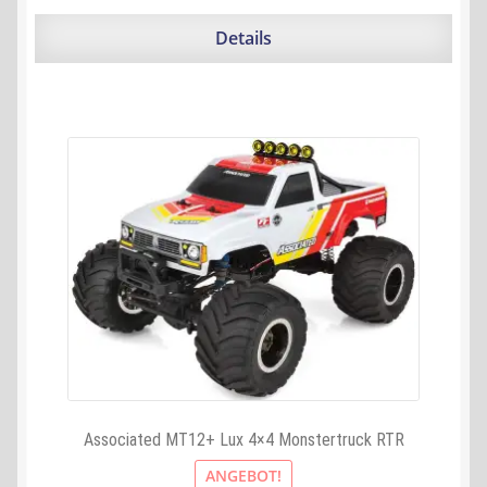
war:
ist:
229,99 €
198,72 €.
Details
Associated MT12+ Lux 4×4 Monstertruck RTR
ANGEBOT!