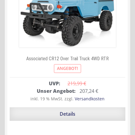
Associated CR12 Over Trail Truck 4WD RTR
ANGEBOT!
UVP:
219,99 
€
Ursprünglicher
Aktueller
Unser Angebot:
207,24
€
Preis
Preis
inkl. 19 % MwSt.
zzgl.
Versandkosten
war:
ist:
219,99 €
207,24 €.
Details