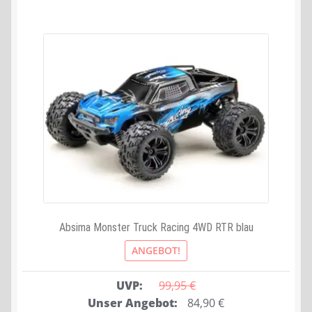
Absima Monster Truck Racing 4WD RTR blau
ANGEBOT!
UVP:
99,95 
€
Ursprünglicher
Aktueller
Unser Angebot:
84,90
€