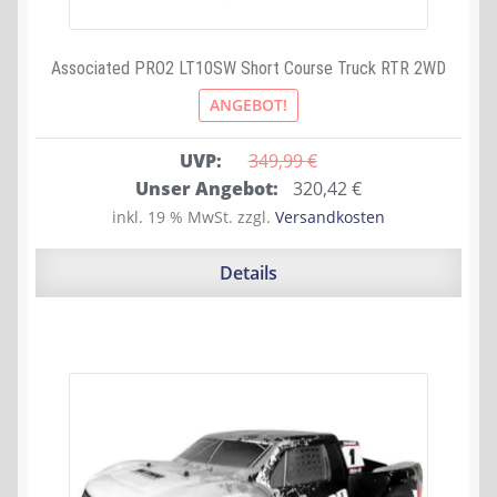
Associated PRO2 LT10SW Short Course Truck RTR 2WD
ANGEBOT!
UVP:
349,99 
€
Ursprünglicher
Aktueller
Unser Angebot:
320,42
€
Preis
Preis
inkl. 19 % MwSt.
zzgl.
Versandkosten
war:
ist:
349,99 €
320,42 €.
Details