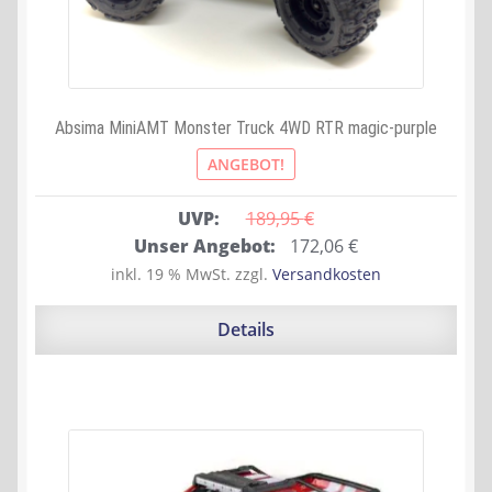
Absima MiniAMT Monster Truck 4WD RTR magic-purple
ANGEBOT!
UVP:
189,95 
€
Ursprünglicher
Aktueller
Unser Angebot:
172,06
€
Preis
Preis
inkl. 19 % MwSt.
zzgl.
Versandkosten
war:
ist:
189,95 €
172,06 €.
Details