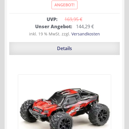
ANGEBOT!
UVP:
169,95 
€
Ursprünglicher
Aktueller
Unser Angebot:
144,29
€
Preis
Preis
inkl. 19 % MwSt.
zzgl.
Versandkosten
war:
ist:
169,95 €
144,29 €.
Details