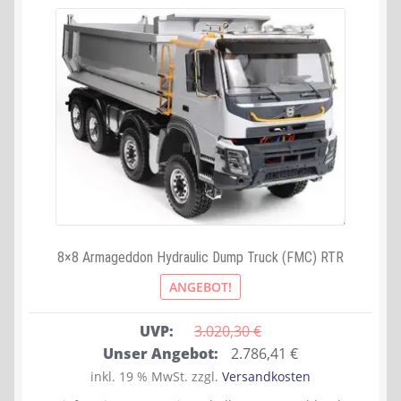
8×8 Armageddon Hydraulic Dump Truck (FMC) RTR
ANGEBOT!
UVP:
3.020,30 
€
Ursprünglicher
Aktueller
Unser Angebot:
2.786,41
€
Preis
Preis
inkl. 19 % MwSt.
zzgl.
Versandkosten
war:
ist: