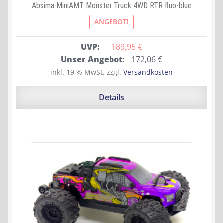
Absima MiniAMT Monster Truck 4WD RTR fluo-blue
ANGEBOT!
UVP:
189,95 
€
Ursprünglicher
Aktueller
Unser Angebot:
172,06
€
Preis
Preis
inkl. 19 % MwSt.
zzgl.
Versandkosten
war:
ist:
189,95 €
172,06 €.
Details