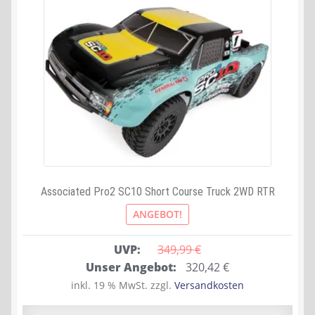
Associated Pro2 SC10 Short Course Truck 2WD RTR
ANGEBOT!
UVP:
349,99 
€
Ursprünglicher
Aktueller
Unser Angebot:
320,42
€
Preis
Preis
inkl. 19 % MwSt.
zzgl.
Versandkosten
war:
ist: