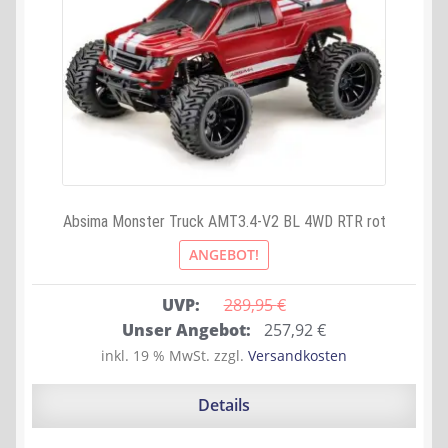
Absima Monster Truck AMT3.4-V2 BL 4WD RTR rot
ANGEBOT!
UVP:
289,95 
€
Ursprünglicher
Aktueller
Unser Angebot:
257,92
€
Preis
Preis
inkl. 19 % MwSt.
zzgl.
Versandkosten
war:
ist:
289,95 €
257,92 €.
Details