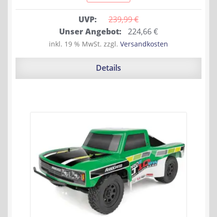
UVP:
239,99 
€
Ursprünglicher
Aktueller
Unser Angebot:
224,66
€
Preis
Preis
inkl. 19 % MwSt.
zzgl.
Versandkosten
war:
ist:
239,99 €
224,66 €.
Details