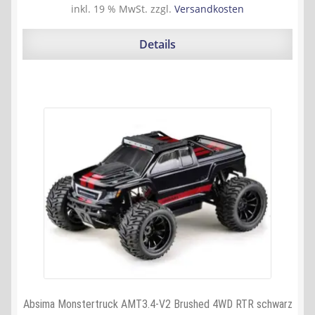
Preis
Preis
inkl. 19 % MwSt.
zzgl.
Versandkosten
war:
ist:
99,95 €
84,90 €.
Details
Absima Monstertruck AMT3.4-V2 Brushed 4WD RTR schwarz