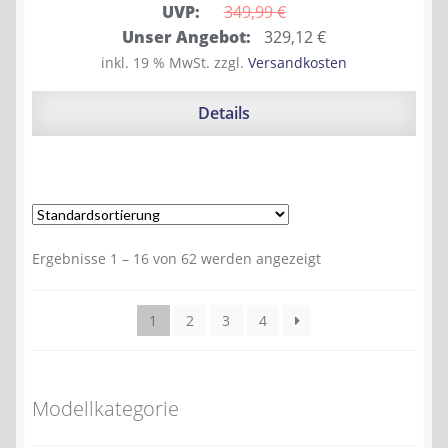
UVP:
349,99 
€
Ursprünglicher
Aktueller
Unser Angebot:
329,12
€
Preis
Preis
inkl. 19 % MwSt.
zzgl.
Versandkosten
war:
ist:
349,99 €
329,12 €.
Details
Ergebnisse 1 – 16 von 62 werden angezeigt
1
2
3
4
Modellkategorie