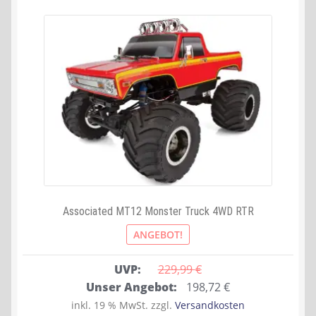
Associated MT12 Monster Truck 4WD RTR
ANGEBOT!
UVP:
229,99 
€
Ursprünglicher
Aktueller
Unser Angebot:
198,72
€
Preis
Preis
inkl. 19 % MwSt.
zzgl.
Versandkosten