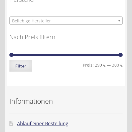
Beliebige Hersteller
Nach Preis filtern
Min.
Max.
Preis:
290 €
—
300 €
Filter
Preis
Preis
Informationen
Ablauf einer Bestellung