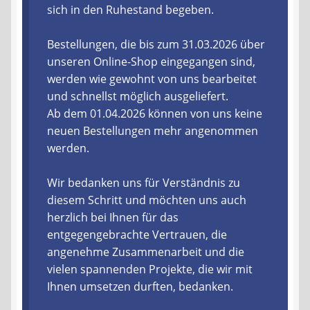
sich in den Ruhestand begeben.
Liefer- und Versandkosten
Bestellungen, die bis zum 31.03.2026 über
unseren Online-Shop eingegangen sind,
Zahlungsarten
werden wie gewohnt von uns bearbeitet
und schnellst möglich ausgeliefert.
Lieferzeit & Verfügbarkeit
Ab dem 01.04.2026 können von uns keine
neuen Bestellungen mehr angenommen
Gutschein
werden.
Batterien- und Akku Verordnung
Wir bedanken uns für Verständnis zu
diesem Schritt und möchten uns auch
Elektro- und Elektronikgeräte Verordnung
herzlich bei Ihnen für das
entgegengebrachte Vertrauen, die
Öle- und Schmierstoff Verordnung
angenehme Zusammenarbeit und die
vielen spannenden Projekte, die wir mit
Vereine & Foren
Ihnen umsetzen durften, bedanken.