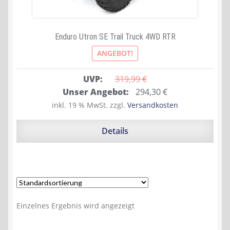
Enduro Utron SE Trail Truck 4WD RTR
ANGEBOT!
UVP:
319,99 
€
Ursprünglicher
Aktueller
Unser Angebot:
294,30
€
Preis
Preis
inkl. 19 % MwSt.
zzgl.
Versandkosten
war:
ist:
319,99 €
294,30 €.
Details
Einzelnes Ergebnis wird angezeigt