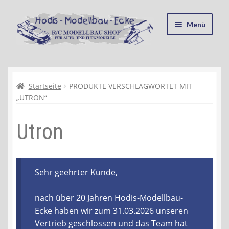
Zur
Zum
Menü
Navigation
Inhalt
springen
springen
Startseite
Kasse
Startseite
PRODUKTE VERSCHLAGWORTET MIT
„UTRON“
Mein Konto
Utron
Recycling, Entsorgung und Umwelt
Shop
Sehr geehrter Kunde,
Warenkorb
nach über 20 Jahren Hodis-Modellbau-
Ecke haben wir zum 31.03.2026 unseren
Ablauf einer Bestellung
Vertrieb geschlossen und das Team hat