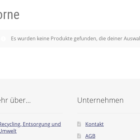
orne
- und Elektronikgeräte Verordnung
ne & Foren
Kontakt
AGB
Widerrufsbelehrung
Es wurden keine Produkte gefunden, die deiner Auswa
hr über…
Unternehmen
Recycling, Entsorgung und
Kontakt
Umwelt
AGB