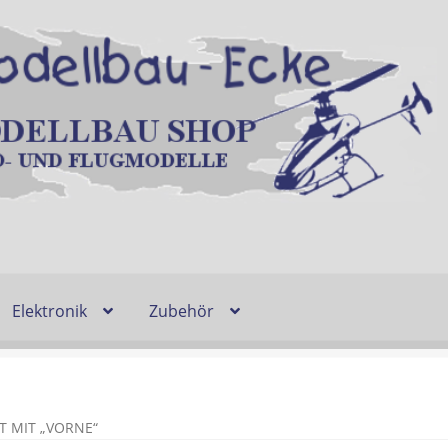
Elektronik
Zubehör
Entsorgung und Umwelt
Shop
Warenkorb
Ablauf einer Bestel
n
Lieferzeit & Verfügbarkeit
Gutschein
 MIT „VORNE“