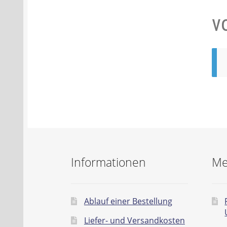
v
Batterien- und Akku Verordnung
Elektro
Öle- und Schmierstoff Verordnung
Verei
Datenschutzerklärung
Impressum
Informationen
Me
Ablauf einer Bestellung
Liefer- und Versandkosten