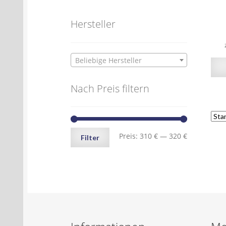
Hersteller
Beliebige Hersteller
Nach Preis filtern
Min.
Max.
Preis:
310 €
—
320 €
Filter
Preis
Preis