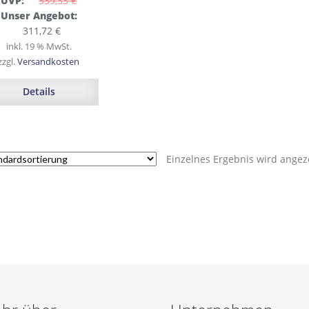
UVP:
339,33 
€
Ursprünglicher
Unser Angebot:
Preis
Aktueller
311,72
€
war:
Preis
inkl. 19 % MwSt.
339,33 €
ist:
zzgl.
Versandkosten
311,72 €.
Details
Einzelnes Ergebnis wird angez