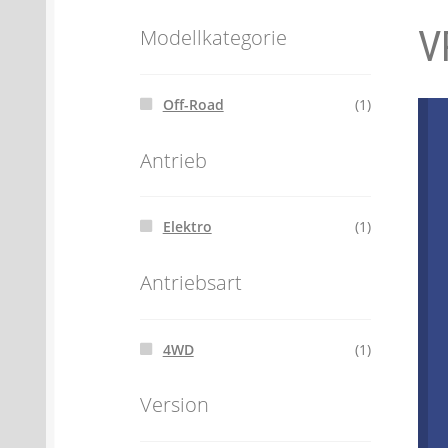
V
Batterien- und Akku Verordnung
Elektro
Modellkategorie
Öle- und Schmierstoff Verordnung
Verei
Off-Road
(1)
Datenschutzerklärung
Impressum
Antrieb
Elektro
(1)
Antriebsart
4WD
(1)
Version