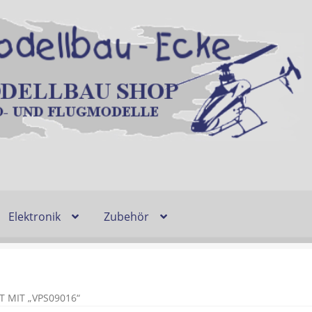
Elektronik
Zubehör
Entsorgung und Umwelt
Shop
Warenkorb
Ablauf einer Bestel
n
Lieferzeit & Verfügbarkeit
Gutschein
MIT „VPS09016“