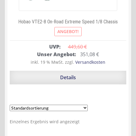
Hobao VTE2-8 On-Road Extreme Speed 1/8 Chassis
ANGEBOT!
UVP:
449,60 
€
Ursprünglicher
Aktueller
Unser Angebot:
351,08
€
Preis
Preis
inkl. 19 % MwSt.
zzgl.
Versandkosten
war:
ist:
449,60 €
351,08 €.
Details
Einzelnes Ergebnis wird angezeigt