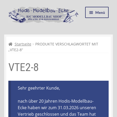
Zur
Zum
Menü
Navigation
Inhalt
springen
springen
Startseite
Kasse
Startseite
PRODUKTE VERSCHLAGWORTET MIT
„VTE2-8“
Mein Konto
VTE2-8
Recycling, Entsorgung und Umwelt
Shop
Sehr geehrter Kunde,
Warenkorb
nach über 20 Jahren Hodis-Modellbau-
Ecke haben wir zum 31.03.2026 unseren
Ablauf einer Bestellung
Vertrieb geschlossen und das Team hat