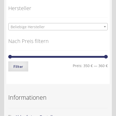
Hersteller
Beliebige Hersteller
Nach Preis filtern
Min.
Max.
Preis:
350 €
—
360 €
Filter
Preis
Preis
Informationen