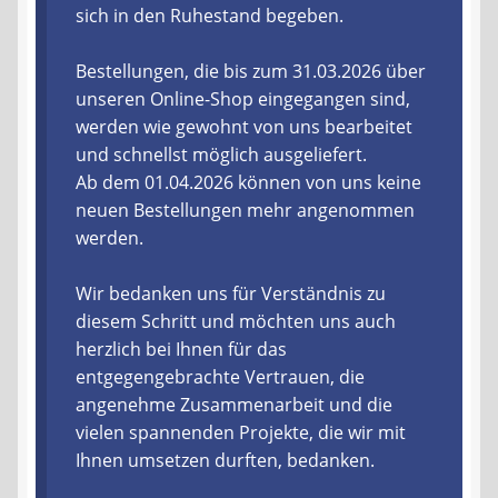
sich in den Ruhestand begeben.
Liefer- und Versandkosten
Bestellungen, die bis zum 31.03.2026 über
unseren Online-Shop eingegangen sind,
Zahlungsarten
werden wie gewohnt von uns bearbeitet
und schnellst möglich ausgeliefert.
Lieferzeit & Verfügbarkeit
Ab dem 01.04.2026 können von uns keine
neuen Bestellungen mehr angenommen
Gutschein
werden.
Batterien- und Akku Verordnung
Wir bedanken uns für Verständnis zu
diesem Schritt und möchten uns auch
Elektro- und Elektronikgeräte Verordnung
herzlich bei Ihnen für das
entgegengebrachte Vertrauen, die
Öle- und Schmierstoff Verordnung
angenehme Zusammenarbeit und die
vielen spannenden Projekte, die wir mit
Vereine & Foren
Ihnen umsetzen durften, bedanken.