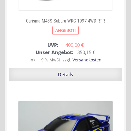
Carisma M48S Subaru WRC 1997 4WD RTR
ANGEBOT!
UVP:
409,00 
€
Ursprünglicher
Aktueller
Unser Angebot:
350,15
€
Preis
Preis
inkl. 19 % MwSt.
zzgl.
Versandkosten
war:
ist:
409,00 €
350,15 €.
Details