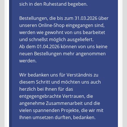
sich in den Ruhestand begeben.
Liefer- und Versandkosten
Bestellungen, die bis zum 31.03.2026 über
unseren Online-Shop eingegangen sind,
Zahlungsarten
werden wie gewohnt von uns bearbeitet
und schnellst möglich ausgeliefert.
Lieferzeit & Verfügbarkeit
Ab dem 01.04.2026 können von uns keine
neuen Bestellungen mehr angenommen
Gutschein
werden.
Batterien- und Akku Verordnung
Wir bedanken uns für Verständnis zu
diesem Schritt und möchten uns auch
Elektro- und Elektronikgeräte Verordnung
herzlich bei Ihnen für das
entgegengebrachte Vertrauen, die
Öle- und Schmierstoff Verordnung
angenehme Zusammenarbeit und die
vielen spannenden Projekte, die wir mit
Vereine & Foren
Ihnen umsetzen durften, bedanken.