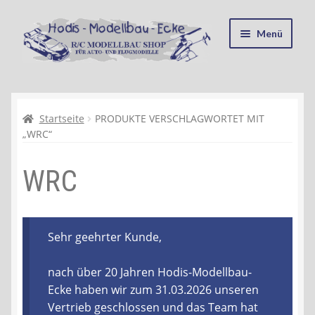
Zur
Zum
Menü
Navigation
Inhalt
springen
springen
Startseite
Kasse
Startseite
PRODUKTE VERSCHLAGWORTET MIT
„WRC“
Mein Konto
WRC
Recycling, Entsorgung und Umwelt
Shop
Sehr geehrter Kunde,
Warenkorb
nach über 20 Jahren Hodis-Modellbau-
Ecke haben wir zum 31.03.2026 unseren
Ablauf einer Bestellung
Vertrieb geschlossen und das Team hat