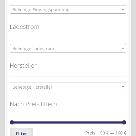
Beliebige Eingangspannung
Ladestrom
Beliebige Ladestrom
Hersteller
Beliebige Hersteller
Nach Preis filtern
Min.
Max.
Preis:
150 €
—
160 €
Filter