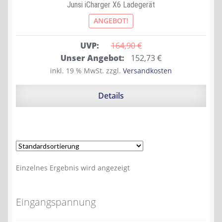
Junsi iCharger X6 Ladegerät
ANGEBOT!
UVP:
164,90 
€
Ursprünglicher
Aktueller
Unser Angebot:
152,73
€
Preis
Preis
inkl. 19 % MwSt.
zzgl.
Versandkosten
war:
ist:
164,90 €
152,73 €.
Details
Einzelnes Ergebnis wird angezeigt
Eingangspannung