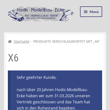
Zur
Zum
Menü
Navigation
Inhalt
springen
springen
Startseite
Kasse
Startseite
PRODUKTE VERSCHLAGWORTET MIT „X6“
X6
Mein Konto
Recycling, Entsorgung und Umwelt
Sehr geehrter Kunde,
Shop
nach über 20 Jahren Hodis-Modellbau-
Warenkorb
Ecke haben wir zum 31.03.2026 unseren
Vertrieb geschlossen und das Team hat
Ablauf einer Bestellung
sich in den Ruhestand begeben.