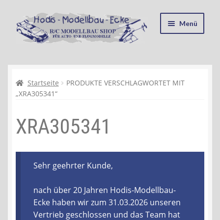
Zur
Zum
Menü
Navigation
Inhalt
springen
springen
Startseite
Kasse
Startseite
PRODUKTE VERSCHLAGWORTET MIT
„XRA305341“
Mein Konto
XRA305341
Recycling, Entsorgung und Umwelt
Shop
Sehr geehrter Kunde,
Warenkorb
nach über 20 Jahren Hodis-Modellbau-
Ecke haben wir zum 31.03.2026 unseren
Ablauf einer Bestellung
Vertrieb geschlossen und das Team hat