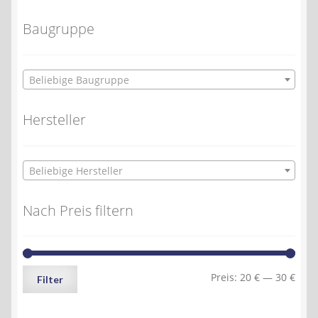
Baugruppe
Beliebige Baugruppe
Hersteller
Beliebige Hersteller
Nach Preis filtern
Min.
Max.
Preis:
20 €
—
30 €
Filter
Preis
Preis