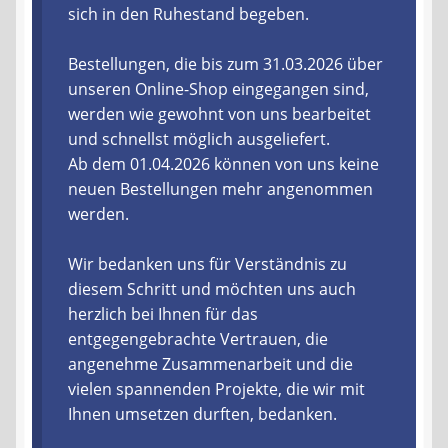
sich in den Ruhestand begeben.
Liefer- und Versandkosten
Bestellungen, die bis zum 31.03.2026 über
unseren Online-Shop eingegangen sind,
Zahlungsarten
werden wie gewohnt von uns bearbeitet
und schnellst möglich ausgeliefert.
Lieferzeit & Verfügbarkeit
Ab dem 01.04.2026 können von uns keine
neuen Bestellungen mehr angenommen
Gutschein
werden.
Batterien- und Akku Verordnung
Wir bedanken uns für Verständnis zu
diesem Schritt und möchten uns auch
Elektro- und Elektronikgeräte Verordnung
herzlich bei Ihnen für das
entgegengebrachte Vertrauen, die
Öle- und Schmierstoff Verordnung
angenehme Zusammenarbeit und die
vielen spannenden Projekte, die wir mit
Vereine & Foren
Ihnen umsetzen durften, bedanken.