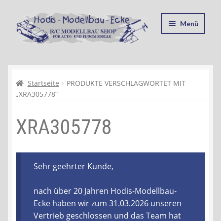
Zur
Zum
Menü
Navigation
Inhalt
springen
springen
Startseite
Kasse
Startseite
PRODUKTE VERSCHLAGWORTET MIT
„XRA305778“
Mein Konto
XRA305778
Recycling, Entsorgung und Umwelt
Shop
Sehr geehrter Kunde,
Warenkorb
nach über 20 Jahren Hodis-Modellbau-
Ecke haben wir zum 31.03.2026 unseren
Ablauf einer Bestellung
Vertrieb geschlossen und das Team hat