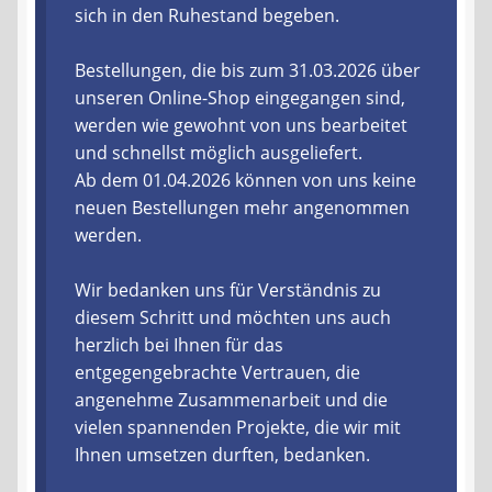
sich in den Ruhestand begeben.
Liefer- und Versandkosten
Bestellungen, die bis zum 31.03.2026 über
unseren Online-Shop eingegangen sind,
Zahlungsarten
werden wie gewohnt von uns bearbeitet
und schnellst möglich ausgeliefert.
Lieferzeit & Verfügbarkeit
Ab dem 01.04.2026 können von uns keine
neuen Bestellungen mehr angenommen
Gutschein
werden.
Batterien- und Akku Verordnung
Wir bedanken uns für Verständnis zu
diesem Schritt und möchten uns auch
Elektro- und Elektronikgeräte Verordnung
herzlich bei Ihnen für das
entgegengebrachte Vertrauen, die
Öle- und Schmierstoff Verordnung
angenehme Zusammenarbeit und die
vielen spannenden Projekte, die wir mit
Vereine & Foren
Ihnen umsetzen durften, bedanken.