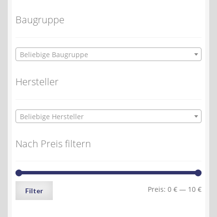
Baugruppe
Beliebige Baugruppe
Hersteller
Beliebige Hersteller
Nach Preis filtern
Min.
Max.
Preis:
0 €
—
10 €
Filter
Preis
Preis