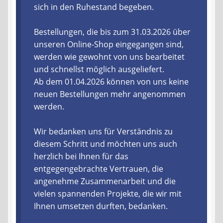
sich in den Ruhestand begeben.
Liefer- und Versandkosten
Bestellungen, die bis zum 31.03.2026 über
unseren Online-Shop eingegangen sind,
Zahlungsarten
werden wie gewohnt von uns bearbeitet
und schnellst möglich ausgeliefert.
Lieferzeit & Verfügbarkeit
Ab dem 01.04.2026 können von uns keine
neuen Bestellungen mehr angenommen
Gutschein
werden.
Batterien- und Akku Verordnung
Wir bedanken uns für Verständnis zu
diesem Schritt und möchten uns auch
Elektro- und Elektronikgeräte Verordnung
herzlich bei Ihnen für das
entgegengebrachte Vertrauen, die
Öle- und Schmierstoff Verordnung
angenehme Zusammenarbeit und die
vielen spannenden Projekte, die wir mit
Vereine & Foren
Ihnen umsetzen durften, bedanken.