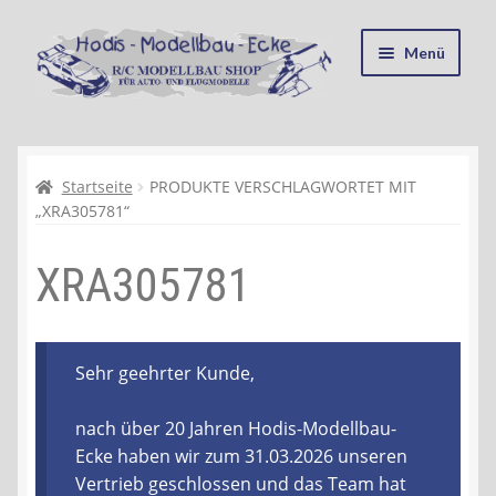
Zur
Zum
Menü
Navigation
Inhalt
springen
springen
Startseite
Kasse
Startseite
PRODUKTE VERSCHLAGWORTET MIT
„XRA305781“
Mein Konto
XRA305781
Recycling, Entsorgung und Umwelt
Shop
Sehr geehrter Kunde,
Warenkorb
nach über 20 Jahren Hodis-Modellbau-
Ecke haben wir zum 31.03.2026 unseren
Ablauf einer Bestellung
Vertrieb geschlossen und das Team hat