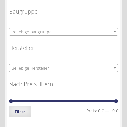
Baugruppe
Beliebige Baugruppe
Hersteller
Beliebige Hersteller
Nach Preis filtern
Min.
Max.
Preis:
0 €
—
10 €
Filter
Preis
Preis