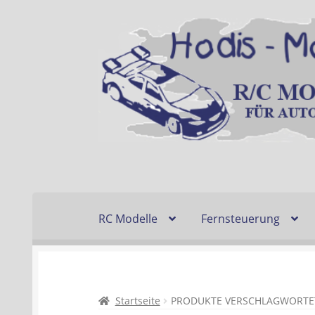
Zur
Zum
Navigation
Inhalt
springen
springen
RC Modelle
Fernsteuerung
Startseite
Kasse
Mein Konto
Recycling, 
Liefer- und Versandkosten
Zahlungsarte
Startseite
PRODUKTE VERSCHLAGWORTET