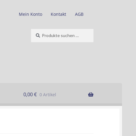
Mein Konto
Kontakt
AGB
Suche
Suchen
nach:
0,00
€
0 Artikel
lung