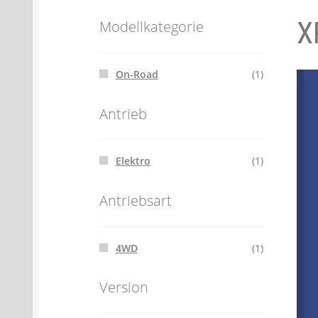
X
Batterien- und Akku Verordnung
Elektro
Modellkategorie
Öle- und Schmierstoff Verordnung
Verei
On-Road
(1)
Datenschutzerklärung
Impressum
Antrieb
Elektro
(1)
Antriebsart
4WD
(1)
Version