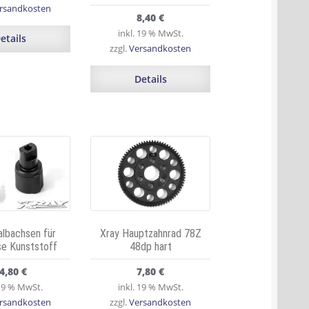
rsandkosten
8,40
€
inkl. 19 % MwSt.
etails
zzgl.
Versandkosten
Details
lbachsen für
Xray Hauptzahnrad 78Z
se Kunststoff
48dp hart
4,80
€
7,80
€
 19 % MwSt.
inkl. 19 % MwSt.
rsandkosten
zzgl.
Versandkosten