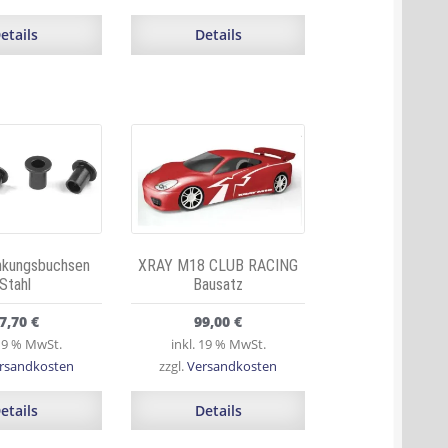
etails
Details
kungsbuchsen
XRAY M18 CLUB RACING
Stahl
Bausatz
7,70
€
99,00
€
 19 % MwSt.
inkl. 19 % MwSt.
rsandkosten
zzgl.
Versandkosten
etails
Details