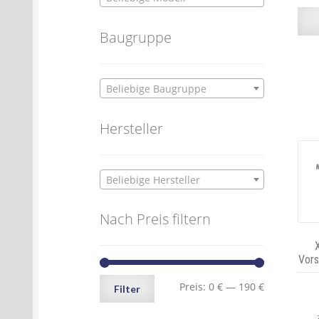
Baugruppe
Beliebige Baugruppe
Hersteller
Beliebige Hersteller
Nach Preis filtern
Vors
Min.
Max.
Preis:
0 €
—
190 €
Filter
Preis
Preis