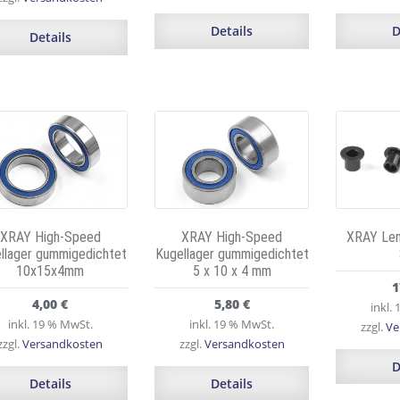
Details
D
Details
XRAY High-Speed
XRAY High-Speed
XRAY Len
llager gummigedichtet
Kugellager gummigedichtet
10x15x4mm
5 x 10 x 4 mm
1
4,00
€
5,80
€
inkl.
inkl. 19 % MwSt.
inkl. 19 % MwSt.
zzgl.
Ve
zzgl.
Versandkosten
zzgl.
Versandkosten
D
Details
Details