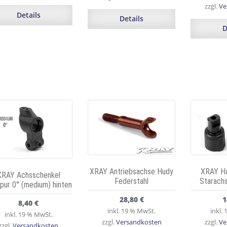
zzgl.
Ve
Details
Details
D
XRAY Antriebsachse Hudy
XRAY Ha
XRAY Achsschenkel
Federstahl
Starach
pur 0° (medium) hinten
28,80
€
1
8,40
€
inkl. 19 % MwSt.
inkl.
inkl. 19 % MwSt.
zzgl.
Versandkosten
zzgl.
Ve
zzgl.
Versandkosten