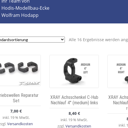
Ihr Team von
Hodis-Modellbau-Ecke
Wolfram Hodapp
Alle 16 Ergebnisse werden ang
riebswellen Reparatur
XRAY Achsschenkel C-Hub
XRAY Achs
Set
Nachlauf 4° (medium) links
Nachlau
7,00
€
8,40
€
inkl. 19 % MwSt.
inkl. 19 % MwSt.
zzgl.
Versandkosten
inkl.
zzgl.
Versandkosten