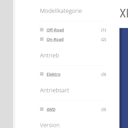
X
Batterien- und Akku Verordnung
Elektro
Modellkategorie
Öle- und Schmierstoff Verordnung
Verei
Off-Road
(1)
On-Road
(2)
Datenschutzerklärung
Impressum
Antrieb
Elektro
(3)
Antriebsart
4WD
(3)
Version