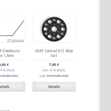
 Stabilisator
XRAY Zahnrad 81Z 48dp
ten 1,4mm
hart
9,60
€
7,80
€
 19 % MwSt.
inkl. 19 % MwSt.
rsandkosten
zzgl.
Versandkosten
etails
Details
ezeigt