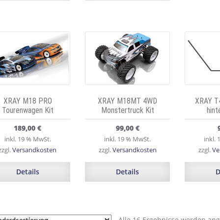
XRAY M18 PRO
XRAY M18MT 4WD
XRAY T4
Tourenwagen Kit
Monstertruck Kit
hin
189,00
€
99,00
€
inkl. 19 % MwSt.
inkl. 19 % MwSt.
inkl.
zzgl.
Versandkosten
zzgl.
Versandkosten
zzgl.
Ve
Details
Details
D
Alle 16 Ergebnisse werden ang