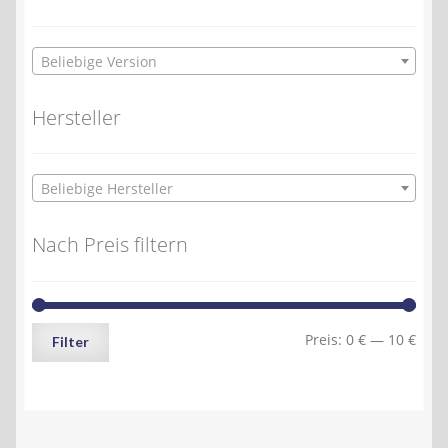
Beliebige Version
Hersteller
Beliebige Hersteller
Nach Preis filtern
Min.
Max.
Preis:
0 €
—
10 €
Filter
Preis
Preis