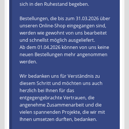
sich in den Ruhestand begeben.
Liefer- und Versandkosten
Bestellungen, die bis zum 31.03.2026 über
unseren Online-Shop eingegangen sind,
Zahlungsarten
werden wie gewohnt von uns bearbeitet
und schnellst möglich ausgeliefert.
Lieferzeit & Verfügbarkeit
Ab dem 01.04.2026 können von uns keine
neuen Bestellungen mehr angenommen
Gutschein
werden.
Batterien- und Akku Verordnung
Wir bedanken uns für Verständnis zu
diesem Schritt und möchten uns auch
Elektro- und Elektronikgeräte Verordnung
herzlich bei Ihnen für das
entgegengebrachte Vertrauen, die
Öle- und Schmierstoff Verordnung
angenehme Zusammenarbeit und die
vielen spannenden Projekte, die wir mit
Vereine & Foren
Ihnen umsetzen durften, bedanken.