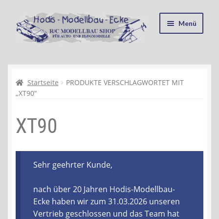
Zur
Zum
Menü
Navigation
Inhalt
springen
springen
Startseite
Kasse
Startseite
PRODUKTE VERSCHLAGWORTET MIT
„XT90“
Mein Konto
XT90
Recycling, Entsorgung und Umwelt
Shop
Sehr geehrter Kunde,
Warenkorb
nach über 20 Jahren Hodis-Modellbau-
Ecke haben wir zum 31.03.2026 unseren
Ablauf einer Bestellung
Vertrieb geschlossen und das Team hat