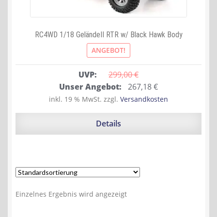
RC4WD 1/18 GeländeII RTR w/ Black Hawk Body
ANGEBOT!
UVP:
299,00 
€
Ursprünglicher
Aktueller
Unser Angebot:
267,18
€
Preis
Preis
inkl. 19 % MwSt.
zzgl.
Versandkosten
war:
ist:
299,00 €
267,18 €.
Details
Einzelnes Ergebnis wird angezeigt