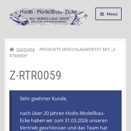
Zur
Zum
Menü
Navigation
Inhalt
springen
springen
Startseite
Kasse
Startseite
PRODUKTE VERSCHLAGWORTET MIT „Z-
RTR0059“
Mein Konto
Z-RTR0059
Recycling, Entsorgung und Umwelt
Shop
Sehr geehrter Kunde,
Warenkorb
nach über 20 Jahren Hodis-Modellbau-
Ecke haben wir zum 31.03.2026 unseren
Ablauf einer Bestellung
Vertrieb geschlossen und das Team hat