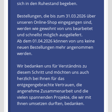
sich in den Ruhestand begeben.
Liefer- und Versandkosten
Bestellungen, die bis zum 31.03.2026 über
unseren Online-Shop eingegangen sind,
Zahlungsarten
werden wie gewohnt von uns bearbeitet
und schnellst möglich ausgeliefert.
Lieferzeit & Verfügbarkeit
Ab dem 01.04.2026 können von uns keine
neuen Bestellungen mehr angenommen
Gutschein
werden.
Batterien- und Akku Verordnung
Wir bedanken uns für Verständnis zu
diesem Schritt und möchten uns auch
Elektro- und Elektronikgeräte Verordnung
herzlich bei Ihnen für das
entgegengebrachte Vertrauen, die
Öle- und Schmierstoff Verordnung
angenehme Zusammenarbeit und die
vielen spannenden Projekte, die wir mit
Vereine & Foren
Ihnen umsetzen durften, bedanken.