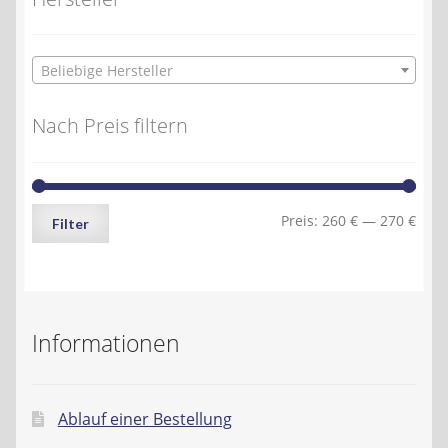
Beliebige Hersteller
Nach Preis filtern
Min.
Max.
Preis:
260 €
—
270 €
Filter
Preis
Preis
Informationen
Ablauf einer Bestellung