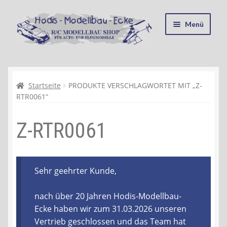
Zur
Zum
Menü
Navigation
Inhalt
springen
springen
Startseite
Kasse
Startseite
PRODUKTE VERSCHLAGWORTET MIT „Z-
RTR0061“
Mein Konto
Z-RTR0061
Recycling, Entsorgung und Umwelt
Shop
Sehr geehrter Kunde,
Warenkorb
nach über 20 Jahren Hodis-Modellbau-
Ecke haben wir zum 31.03.2026 unseren
Ablauf einer Bestellung
Vertrieb geschlossen und das Team hat