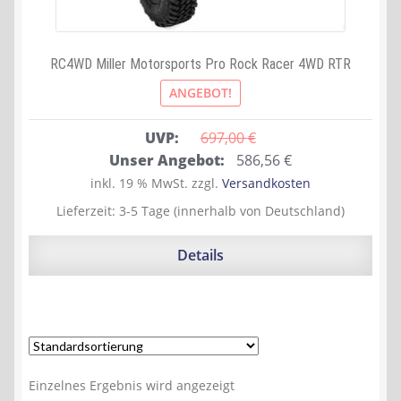
RC4WD Miller Motorsports Pro Rock Racer 4WD RTR
ANGEBOT!
UVP:
697,00 
€
Ursprünglicher
Aktueller
Unser Angebot:
586,56
€
Preis
Preis
inkl. 19 % MwSt.
zzgl.
Versandkosten
war:
ist:
Lieferzeit:
3-5 Tage (innerhalb von Deutschland)
697,00 €
586,56 €.
Details
Einzelnes Ergebnis wird angezeigt