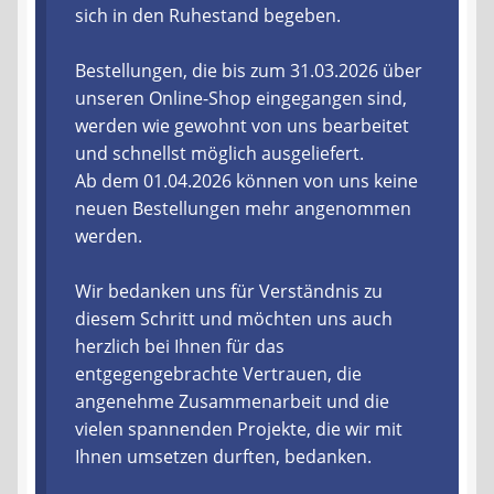
sich in den Ruhestand begeben.
Liefer- und Versandkosten
Bestellungen, die bis zum 31.03.2026 über
unseren Online-Shop eingegangen sind,
Zahlungsarten
werden wie gewohnt von uns bearbeitet
und schnellst möglich ausgeliefert.
Lieferzeit & Verfügbarkeit
Ab dem 01.04.2026 können von uns keine
neuen Bestellungen mehr angenommen
Gutschein
werden.
Batterien- und Akku Verordnung
Wir bedanken uns für Verständnis zu
diesem Schritt und möchten uns auch
Elektro- und Elektronikgeräte Verordnung
herzlich bei Ihnen für das
entgegengebrachte Vertrauen, die
Öle- und Schmierstoff Verordnung
angenehme Zusammenarbeit und die
vielen spannenden Projekte, die wir mit
Vereine & Foren
Ihnen umsetzen durften, bedanken.