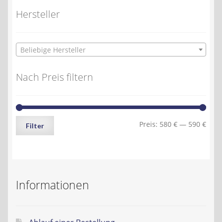
Hersteller
Beliebige Hersteller
Nach Preis filtern
Min.
Max.
Preis:
580 €
—
590 €
Filter
Preis
Preis
Informationen