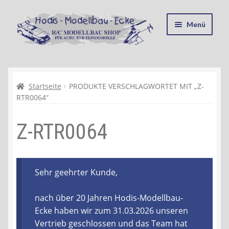
Zur
Zum
Menü
Navigation
Inhalt
springen
springen
Startseite
Kasse
Startseite
PRODUKTE VERSCHLAGWORTET MIT „Z-
RTR0064“
Mein Konto
Z-RTR0064
Recycling, Entsorgung und Umwelt
Shop
Sehr geehrter Kunde,
Warenkorb
nach über 20 Jahren Hodis-Modellbau-
Ecke haben wir zum 31.03.2026 unseren
Ablauf einer Bestellung
Vertrieb geschlossen und das Team hat