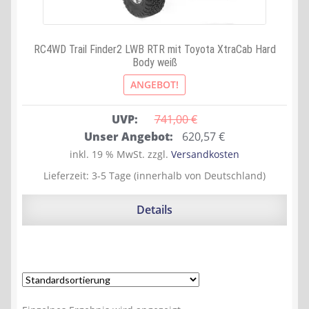
RC4WD Trail Finder2 LWB RTR mit Toyota XtraCab Hard
Body weiß
ANGEBOT!
UVP:
741,00 
€
Ursprünglicher
Aktueller
Unser Angebot:
620,57
€
Preis
Preis
inkl. 19 % MwSt.
zzgl.
Versandkosten
war:
ist:
Lieferzeit:
3-5 Tage (innerhalb von Deutschland)
741,00 €
620,57 €.
Details