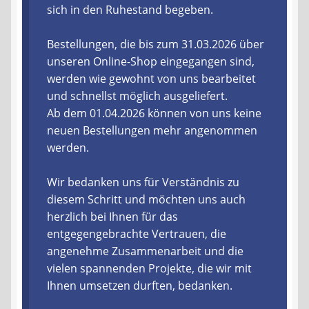
sich in den Ruhestand begeben.
Liefer- und Versandkosten
Bestellungen, die bis zum 31.03.2026 über
unseren Online-Shop eingegangen sind,
Zahlungsarten
werden wie gewohnt von uns bearbeitet
und schnellst möglich ausgeliefert.
Lieferzeit & Verfügbarkeit
Ab dem 01.04.2026 können von uns keine
neuen Bestellungen mehr angenommen
Gutschein
werden.
Batterien- und Akku Verordnung
Wir bedanken uns für Verständnis zu
diesem Schritt und möchten uns auch
Elektro- und Elektronikgeräte Verordnung
herzlich bei Ihnen für das
entgegengebrachte Vertrauen, die
Öle- und Schmierstoff Verordnung
angenehme Zusammenarbeit und die
vielen spannenden Projekte, die wir mit
Vereine & Foren
Ihnen umsetzen durften, bedanken.