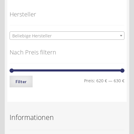
Hersteller
Beliebige Hersteller
Nach Preis filtern
Min.
Max.
Preis:
620 €
—
630 €
Filter
Preis
Preis
Informationen