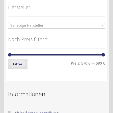
Hersteller
Beliebige Hersteller
Nach Preis filtern
Min.
Max.
Preis:
570 €
—
580 €
Filter
Preis
Preis
Informationen