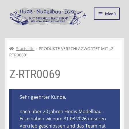
Zur
Zum
Menü
Navigation
Inhalt
springen
springen
Startseite
Kasse
Startseite
PRODUKTE VERSCHLAGWORTET MIT „Z-
RTR0069“
Mein Konto
Z-RTR0069
Recycling, Entsorgung und Umwelt
Shop
Sehr geehrter Kunde,
Warenkorb
nach über 20 Jahren Hodis-Modellbau-
Ecke haben wir zum 31.03.2026 unseren
Ablauf einer Bestellung
Vertrieb geschlossen und das Team hat