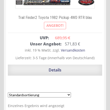
Trail Finder2 Toyota 1982 Pickup 4WD RTR blau
ANGEBOT!
UVP:
689,95 
€
Ursprünglicher
Aktueller
Unser Angebot:
571,83
€
Preis
Preis
inkl. 19 % MwSt.
zzgl.
Versandkosten
war:
ist:
Lieferzeit:
3-5 Tage (innerhalb von Deutschland)
689,95 €
571,83 €.
Details
Einzelnes Ergebnis wird angezeigt