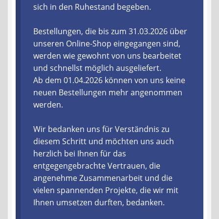
sich in den Ruhestand begeben.
Liefer- und Versandkosten
Bestellungen, die bis zum 31.03.2026 über
unseren Online-Shop eingegangen sind,
Zahlungsarten
werden wie gewohnt von uns bearbeitet
und schnellst möglich ausgeliefert.
Lieferzeit & Verfügbarkeit
Ab dem 01.04.2026 können von uns keine
neuen Bestellungen mehr angenommen
Gutschein
werden.
Batterien- und Akku Verordnung
Wir bedanken uns für Verständnis zu
diesem Schritt und möchten uns auch
Elektro- und Elektronikgeräte Verordnung
herzlich bei Ihnen für das
entgegengebrachte Vertrauen, die
Öle- und Schmierstoff Verordnung
angenehme Zusammenarbeit und die
vielen spannenden Projekte, die wir mit
Vereine & Foren
Ihnen umsetzen durften, bedanken.