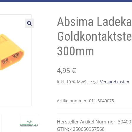
Absima Ladek
🔍
Goldkontaktst
300mm
4,95
€
inkl. 19 % MwSt.
zzgl.
Versandkosten
Artikelnummer:
011-3040075
Hersteller Artikel Nummer: 30400
GTIN: 4250650957568