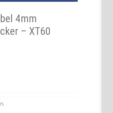
abel 4mm
ecker – XT60
75