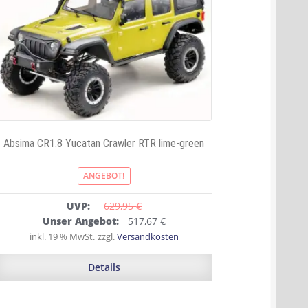
Absima CR1.8 Yucatan Crawler RTR lime-green
ANGEBOT!
UVP:
629,95 
€
Ursprünglicher
Aktueller
Unser Angebot:
517,67
€
Preis
Preis
inkl. 19 % MwSt.
zzgl.
Versandkosten
war:
ist:
629,95 €
517,67 €.
Details