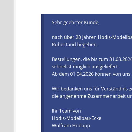
Batterien- und Akku Verordnung
Elektro
Sehr geehrter Kunde,
Öle- und Schmierstoff Verordnung
Verei
nach über 20 Jahren Hodis-Modellba
Datenschutzerklärung
Impressum
Ruhestand begeben.
Bestellungen, die bis zum 31.03.20
schnellst möglich ausgeliefert.
Ab dem 01.04.2026 können von uns
Wir bedanken uns für Verständnis z
die angenehme Zusammenarbeit und 
Ihr Team von
Hodis-Modellbau-Ecke
Wolfram Hodapp