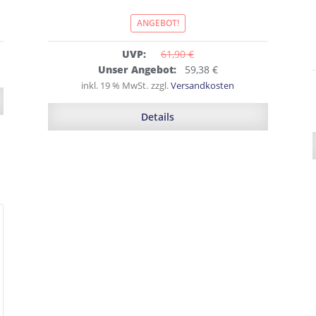
ANGEBOT!
UVP:
61,90 
€
Ursprünglicher
Aktueller
Unser Angebot:
59,38
€
Preis
Preis
inkl. 19 % MwSt.
zzgl.
Versandkosten
war:
ist:
61,90 €
59,38 €.
Details