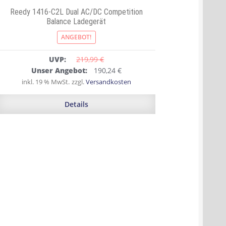
Reedy 1416-C2L Dual AC/DC Competition
Balance Ladegerät
ANGEBOT!
UVP:
219,99 
€
Ursprünglicher
Aktueller
Unser Angebot:
190,24
€
Preis
Preis
inkl. 19 % MwSt.
zzgl.
Versandkosten
war:
ist:
219,99 €
190,24 €.
Details