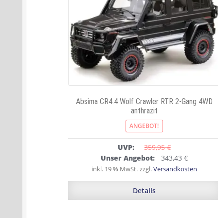
Absima CR4.4 Wolf Crawler RTR 2-Gang 4WD
anthrazit
ANGEBOT!
UVP:
359,95 
€
Ursprünglicher
Aktuelle
Unser Angebot:
343,43
€
Preis
Preis
inkl. 19 % MwSt.
zzgl.
Versandkosten
war:
ist:
359,95 €
343,43 €.
Details