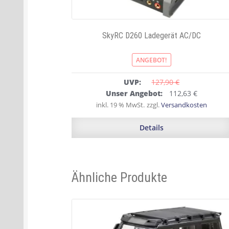
SkyRC D260 Ladegerät AC/DC
ANGEBOT!
UVP:
127,90 
€
Ursprünglicher
Aktuelle
Unser Angebot:
112,63
€
Preis
Preis
inkl. 19 % MwSt.
zzgl.
Versandkosten
war:
ist:
127,90 €
112,63 €.
Details
Ähnliche Produkte