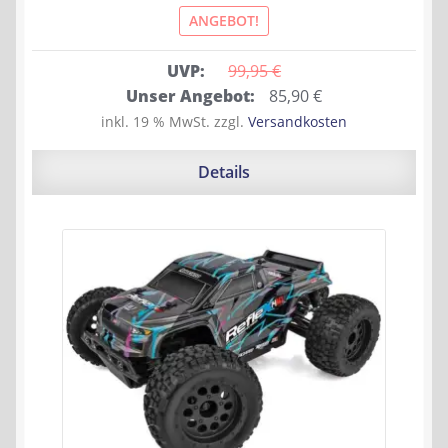
ANGEBOT!
UVP:
99,95 
€
Ursprünglicher
Aktueller
Unser Angebot:
85,90
€
Preis
Preis
inkl. 19 % MwSt.
zzgl.
Versandkosten
war:
ist:
99,95 €
85,90 €.
Details