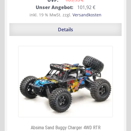
Ursprünglicher
Aktueller
Unser Angebot:
101,92
€
Preis
Preis
inkl. 19 % MwSt.
zzgl.
Versandkosten
war:
ist:
109,95 €
101,92 €.
Details
Absima Sand Buggy Charger 4WD RTR