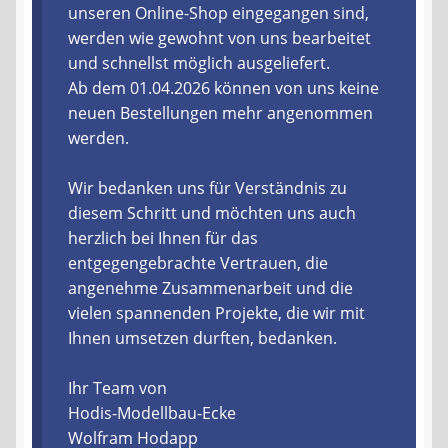
unseren Online-Shop eingegangen sind,
werden wie gewohnt von uns bearbeitet
Liefer- und Versandkosten
und schnellst möglich ausgeliefert.
Ab dem 01.04.2026 können von uns keine
Zahlungsarten
neuen Bestellungen mehr angenommen
werden.
Lieferzeit & Verfügbarkeit
Wir bedanken uns für Verständnis zu
Gutschein
diesem Schritt und möchten uns auch
herzlich bei Ihnen für das
Batterien- und Akku Verordnung
entgegengebrachte Vertrauen, die
angenehme Zusammenarbeit und die
Elektro- und Elektronikgeräte Verordnung
vielen spannenden Projekte, die wir mit
Ihnen umsetzen durften, bedanken.
Öle- und Schmierstoff Verordnung
Ihr Team von
Vereine & Foren
Hodis-Modellbau-Ecke
Wolfram Hodapp