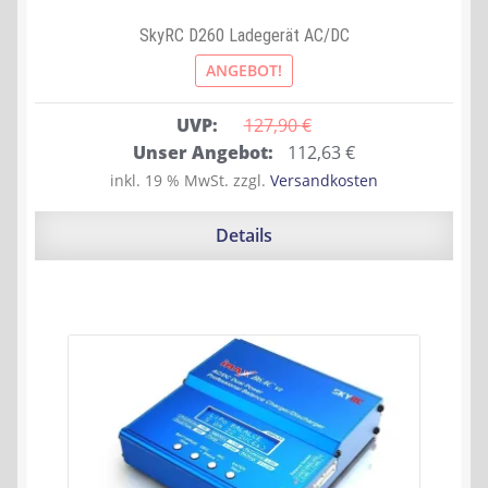
SkyRC D260 Ladegerät AC/DC
ANGEBOT!
UVP:
127,90 
€
Ursprünglicher
Aktueller
Unser Angebot:
112,63
€
Preis
Preis
inkl. 19 % MwSt.
zzgl.
Versandkosten
war:
ist:
127,90 €
112,63 €.
Details