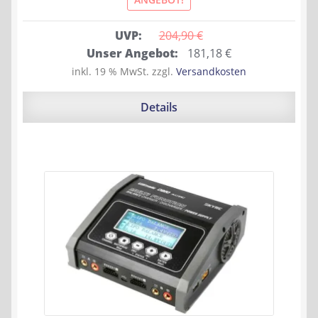
UVP:
204,90 
€
Ursprünglicher
Aktueller
Unser Angebot:
181,18
€
Preis
Preis
inkl. 19 % MwSt.
zzgl.
Versandkosten
war:
ist:
204,90 €
181,18 €.
Details