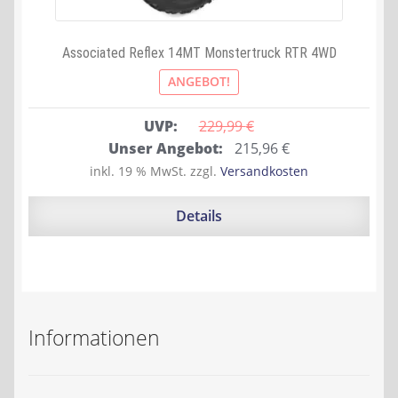
Associated Reflex 14MT Monstertruck RTR 4WD
ANGEBOT!
UVP:
229,99 
€
Ursprünglicher
Aktueller
Unser Angebot:
215,96
€
Preis
Preis
inkl. 19 % MwSt.
zzgl.
Versandkosten
war:
ist:
229,99 €
215,96 €.
Details
Informationen