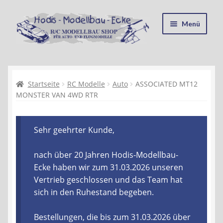
Zur
Zum
Menü
Navigation
Inhalt
springen
springen
Startseite
Kasse
Startseite
RC Modelle
Auto
ASSOCIATED MT12
MONSTER VAN 4WD RTR
Mein Konto
Sehr geehrter Kunde,
Recycling, Entsorgung und Umwelt
nach über 20 Jahren Hodis-Modellbau-
Shop
Ecke haben wir zum 31.03.2026 unseren
Vertrieb geschlossen und das Team hat
Warenkorb
sich in den Ruhestand begeben.
Ablauf einer Bestellung
Bestellungen, die bis zum 31.03.2026 über