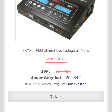
SKYRC D400 Ultimat Duo Ladegerät 400W
ANGEBOT!
UVP:
228,90 
€
Ursprünglicher
Aktueller
Unser Angebot:
200,84
€
Preis
Preis
inkl. 19 % MwSt.
zzgl.
Versandkosten
war:
ist:
228,90 €
200,84 €.
Details