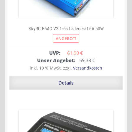
SkyRC B6AC V2 1-6s Ladegerät 6A 50W
ANGEBOT!
UVP:
61,90 
€
Ursprünglicher
Aktueller
Unser Angebot:
59,38
€
Preis
Preis
inkl. 19 % MwSt.
zzgl.
Versandkosten
war:
ist:
61,90 €
59,38 €.
Details