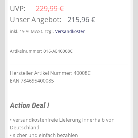
UVP:
229,99 
€
Ursprünglicher
Aktueller
Unser Angebot:
215,96
€
Preis
Preis
inkl. 19 % MwSt.
zzgl.
Versandkosten
war:
ist:
229,99 €
215,96 €.
Artikelnummer:
016-AE40008C
Hersteller Artikel Nummer: 40008C
EAN 784695400085
Action Deal !
• versandkostenfreie Lieferung innerhalb von
Deutschland
• sicher und einfach bezahlen